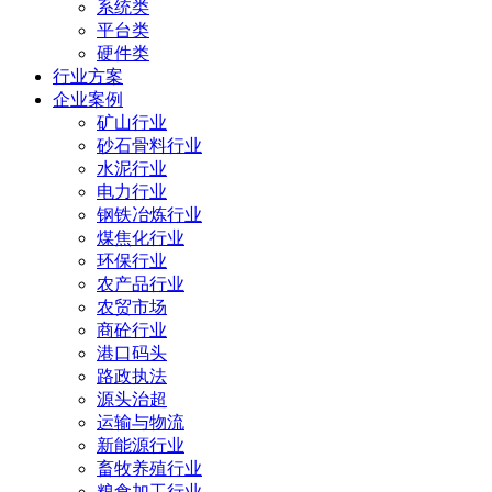
系统类
平台类
硬件类
行业方案
企业案例
矿山行业
砂石骨料行业
水泥行业
电力行业
钢铁冶炼行业
煤焦化行业
环保行业
农产品行业
农贸市场
商砼行业
港口码头
路政执法
源头治超
运输与物流
新能源行业
畜牧养殖行业
粮食加工行业