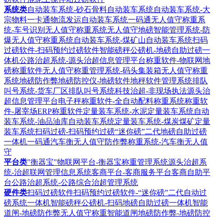
系统类
自动装车系统-砂石骨料自动装车系统
自动装车系统-大
宗物料一卡通物流发运自动装车系统
一码通无人值守称重系
统-车号识别无人值守称重系统
无人值守地磅智能管理系统-防
爆无人值守称重系统
自动装车系统-煤矿山自动装车系统
扫码
过磅软件-扫码预约过磅软件
智能磅秤公磅机-地磅自助过磅一
体机
公路治超系统-源头治超信息管理平台
称重软件-物联网地
磅称重软件
无人值守称重管理系统-码头集装箱无人值守称重
系统
地磅防作弊地磅防控仪-地磅软件地秤软件管理系统
排队
叫号系统-货车厂区排队叫号系统
科技治超-非现场执法源头治
超信息管理平台
电子秤称重软件-全自动配料称重系统
称重软
件-屠宰场ERP称重软件
定量装车系统-水泥定量装车系统
自动
装车系统-油品油库自动装车系统
定量装车系统-煤炭煤矿定量
装车系统
扫码过磅-扫码预约过磅“迷你磅”二代地磅自助过磅
一体机
一码通汽车衡无人值守防作弊称重系统-汽车衡无人值
守
平台类
"衡器宝"物联网平台-衡器宝称重管理系统
源头治超系
统-治超联网管理信息系统
客商平台-客商服务平台客商自助平
台
公路治超系统-公路综合治超管理系统
硬件类
扫码过磅软件扫码预约过磅软件-“迷你磅”二代自动过
磅系统一体机
智能磅秤公磅机-扫码地磅自助过磅一体机
智能
道闸-地磅防作弊无人值守称重智能道闸
地磅防作弊-地磅防控