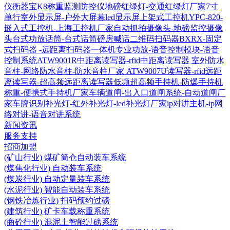
仪衡器宝K8称重监测防控仪
地磅红绿灯-交通红绿灯厂家
7寸
单行室外显示屏-户外大屏幕led显示屏
上架式工控机YPC-820-
嵌入式工控机-上海工控机厂家
自动抓拍摄像头-地磅监控摄像
头
台式功放话筒-台式话筒磅房喊话
二维码扫码器BXRX-固定
式扫码器 -远距离扫码器
一体机专业功放-语音控制模块-语音
控制系统
ATW9001R中距离读写器-rfid中距离读写器
室外防水
音柱-网络防水音柱-防水音柱厂家
ATW9007U读写器-rfid远距
离读写器-超高频远距离读写器
低频超高频手持机-防爆手持机
称重-便携式手持机厂家
车辆道闸-出入口道闸系统-自动道闸厂
家
车牌识别补光灯-红外补光灯-led补光灯厂家
ip对讲主机-ip网
络对讲-语音对讲系统
新闻资讯
服务支持
招商加盟
(矿山行业) 煤矿筒仓自动装车系统
(煤焦化行业) 自动装车系统
(煤炭行业) 自动定量装车系统
(水泥行业) 智能自动装车系统
(钢铁冶炼行业) 扫码预约过磅
(建筑行业) 矿卡车载称重系统
(商砼行业) 混泥土智能过磅系统