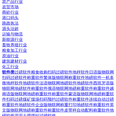
农产品行业
农贸市场
商砼行业
港口码头
路政执法
源头治超
运输与物流
新能源行业
畜牧养殖行业
粮食加工行业
原油行业
建筑建材行业
化工行业
软件类
过磅软件粮食收购扫码过磅软件
地秤软件日语版物联网
扫码过磅软件
称重软件繁体版物联网称重软件
地磅软件一机多
衡地秤软件
地磅软件法语物联网地磅软件
地磅软件西班牙语版
物联网地磅软件
称重软件俄语物联网地磅称重软件
称重软件越
南语版物联网地磅称重软件
称重软件蒙语版物联网地磅称重软
件
扫码过磅煤矿煤场扫码预约过磅软件
称重软件连续自动过磅
称重软件
地磅软件企业版物联网称重打印地磅软件
称重软件英
文版物联网地磅称重软件
称重软件皮带秤自动配料称重软件
地
磅软件混泥土搅拌站过磅软件