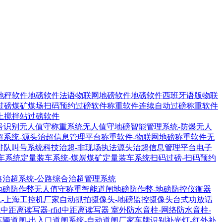
地秤软件
地磅软件法语物联网地磅软件
地磅软件西班牙语版物联
过磅煤矿煤场扫码预约过磅软件
称重软件连续自动过磅称重软件
土搅拌站过磅软件
号识别无人值守称重系统
无人值守地磅智能管理系统-防爆无人
超系统-源头治超信息管理平台
称重软件-物联网地磅称重软件
无
排队叫号系统
科技治超-非现场执法源头治超信息管理平台
电子
车系统
定量装车系统-煤炭煤矿定量装车系统
扫码过磅-扫码预约
路治超系统-公路综合治超管理系统
地磅防作弊无人值守称重智能道闸
地磅防作弊-地磅防控仪衡器
机-上海工控机厂家
自动抓拍摄像头-地磅监控摄像头
台式功放话
1R中距离读写器-rfid中距离读写器
室外防水音柱-网络防水音柱-
车辆道闸-出入口道闸系统-自动道闸厂家
车牌识别补光灯-红外补