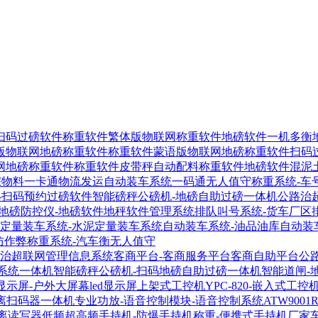
扫码过磅软件
称重软件繁体版物联网称重软件
地磅软件一机多衡
版物联网地磅称重软件
称重软件蒙语版物联网地磅称重软件
扫码
网地磅称重软件
称重软件皮带秤自动配料称重软件
地磅软件混泥
宗物料一卡通物流发运自动装车系统
一码通无人值守称重系统-车
-扫码预约过磅软件
智能磅秤公磅机-地磅自助过磅一体机
公路治
地磅防控仪-地磅软件地秤软件管理系统
排队叫号系统-货车厂区
定量装车系统-水泥定量装车系统
自动装车系统-油品油库自动装
防作弊称重系统-汽车衡无人值守
-治超联网管理信息系统
客商平台-客商服务平台客商自助平台
公
系统一体机
智能磅秤公磅机-扫码地磅自助过磅一体机
智能道闸-
显示屏-户外大屏幕led显示屏
上架式工控机YPC-820-嵌入式工控
距离扫码器
一体机专业功放-语音控制模块-语音控制系统
ATW900
距离读写器
低频超高频手持机-防爆手持机称重-便携式手持机厂家