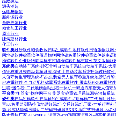
路政执法
源头治超
运输与物流
新能源行业
畜牧养殖行业
粮食加工行业
原油行业
建筑建材行业
化工行业
软件类
过磅软件粮食收购扫码过磅软件
地秤软件日语版物联网
网地磅软件
称重软件俄语物联网地磅称重软件
称重软件越南语
地磅软件企业版物联网称重打印地磅软件
称重软件英文版物联
系统类
自动装车系统-砂石骨料自动装车系统
自动装车系统-大
值守称重系统
自动装车系统-煤矿山自动装车系统
扫码过磅软件
人值守称重管理系统-码头集装箱无人值守称重系统
地磅防作弊
秤称重软件-全自动配料称重系统
称重软件-屠宰场ERP称重软件
过磅“迷你磅”二代地磅自助过磅一体机
一码通汽车衡无人值守
平台类
"衡器宝"物联网平台-衡器宝称重管理系统
源头治超系统
硬件类
扫码过磅软件扫码预约过磅软件-“迷你磅”二代自动过磅
宝K8称重监测防控仪
地磅红绿灯-交通红绿灯厂家
7寸单行室外
筒-台式话筒磅房喊话
二维码扫码器BXRX-固定式扫码器 -远
防水音柱厂家
ATW9007U读写器-rfid远距离读写器-超高频远