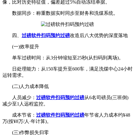
像，比对历史特征值，偏差超过5%自动冻结单据。
数据同步：称重数据实时同步至财务和洗煤系统。
四、
过磅软件扫码预约过磅
改造后八大优势的深度落地
(一)效率提升
单车过磅时间：从3分钟缩短至25秒(从扫码到离场)。
日处理能力：从150车提升至600车，满足洗煤中心24小时
运转需求。
(二)人力成本降低
人员减少：
过磅软件扫码预约过磅
从6名司磅员(三班倒)
减少至1人远程监控。
成本节省：
过磅软件扫码预约过磅
年节省人力成本约¥48
万(按¥8万/人·年计算)。
(三)作弊损失归零