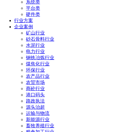
系统类
平台类
硬件类
行业方案
企业案例
矿山行业
砂石骨料行业
水泥行业
电力行业
钢铁冶炼行业
煤焦化行业
环保行业
农产品行业
农贸市场
商砼行业
港口码头
路政执法
源头治超
运输与物流
新能源行业
畜牧养殖行业
粮食加工行业