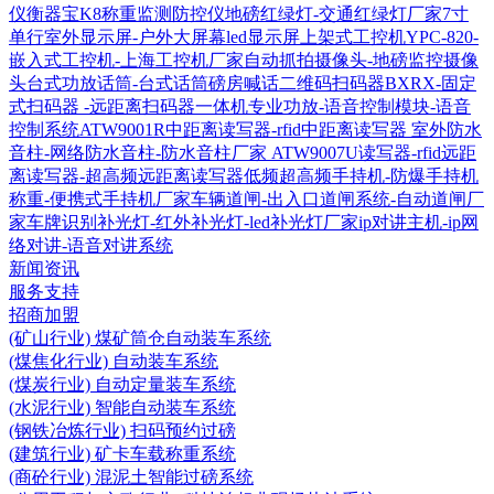
仪衡器宝K8称重监测防控仪
地磅红绿灯-交通红绿灯厂家
7寸
单行室外显示屏-户外大屏幕led显示屏
上架式工控机YPC-820-
嵌入式工控机-上海工控机厂家
自动抓拍摄像头-地磅监控摄像
头
台式功放话筒-台式话筒磅房喊话
二维码扫码器BXRX-固定
式扫码器 -远距离扫码器
一体机专业功放-语音控制模块-语音
控制系统
ATW9001R中距离读写器-rfid中距离读写器
室外防水
音柱-网络防水音柱-防水音柱厂家
ATW9007U读写器-rfid远距
离读写器-超高频远距离读写器
低频超高频手持机-防爆手持机
称重-便携式手持机厂家
车辆道闸-出入口道闸系统-自动道闸厂
家
车牌识别补光灯-红外补光灯-led补光灯厂家
ip对讲主机-ip网
络对讲-语音对讲系统
新闻资讯
服务支持
招商加盟
(矿山行业) 煤矿筒仓自动装车系统
(煤焦化行业) 自动装车系统
(煤炭行业) 自动定量装车系统
(水泥行业) 智能自动装车系统
(钢铁冶炼行业) 扫码预约过磅
(建筑行业) 矿卡车载称重系统
(商砼行业) 混泥土智能过磅系统