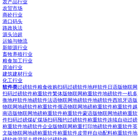
农产品行业
农贸市场
商砼行业
港口码头
路政执法
源头治超
运输与物流
新能源行业
畜牧养殖行业
粮食加工行业
原油行业
建筑建材行业
化工行业
软件类
过磅软件粮食收购扫码过磅软件
地秤软件日语版物联网
扫码过磅软件
称重软件繁体版物联网称重软件
地磅软件一机多
衡地秤软件
地磅软件法语物联网地磅软件
地磅软件西班牙语版
物联网地磅软件
称重软件俄语物联网地磅称重软件
称重软件越
南语版物联网地磅称重软件
称重软件蒙语版物联网地磅称重软
件
扫码过磅煤矿煤场扫码预约过磅软件
称重软件连续自动过磅
称重软件
地磅软件企业版物联网称重打印地磅软件
称重软件英
文版物联网地磅称重软件
称重软件皮带秤自动配料称重软件
地
磅软件混泥土搅拌站过磅软件