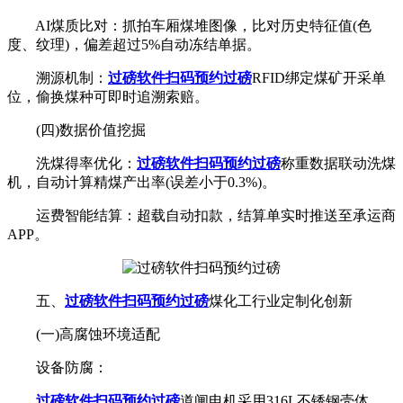
AI煤质比对：抓拍车厢煤堆图像，比对历史特征值(色
度、纹理)，偏差超过5%自动冻结单据。
溯源机制：
过磅软件扫码预约过磅
RFID绑定煤矿开采单
位，偷换煤种可即时追溯索赔。
(四)数据价值挖掘
洗煤得率优化：
过磅软件扫码预约过磅
称重数据联动洗煤
机，自动计算精煤产出率(误差小于0.3%)。
运费智能结算：超载自动扣款，结算单实时推送至承运商
APP。
五、
过磅软件扫码预约过磅
煤化工行业定制化创新
(一)高腐蚀环境适配
设备防腐：
过磅软件扫码预约过磅
道闸电机采用316L不锈钢壳体。