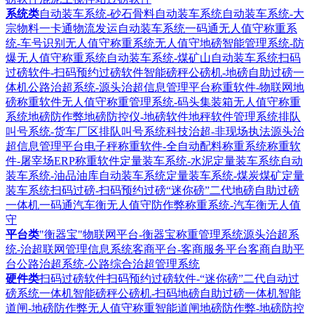
系统类
自动装车系统-砂石骨料自动装车系统
自动装车系统-大
宗物料一卡通物流发运自动装车系统
一码通无人值守称重系
统-车号识别无人值守称重系统
无人值守地磅智能管理系统-防
爆无人值守称重系统
自动装车系统-煤矿山自动装车系统
扫码
过磅软件-扫码预约过磅软件
智能磅秤公磅机-地磅自助过磅一
体机
公路治超系统-源头治超信息管理平台
称重软件-物联网地
磅称重软件
无人值守称重管理系统-码头集装箱无人值守称重
系统
地磅防作弊地磅防控仪-地磅软件地秤软件管理系统
排队
叫号系统-货车厂区排队叫号系统
科技治超-非现场执法源头治
超信息管理平台
电子秤称重软件-全自动配料称重系统
称重软
件-屠宰场ERP称重软件
定量装车系统-水泥定量装车系统
自动
装车系统-油品油库自动装车系统
定量装车系统-煤炭煤矿定量
装车系统
扫码过磅-扫码预约过磅“迷你磅”二代地磅自助过磅
一体机
一码通汽车衡无人值守防作弊称重系统-汽车衡无人值
守
平台类
"衡器宝"物联网平台-衡器宝称重管理系统
源头治超系
统-治超联网管理信息系统
客商平台-客商服务平台客商自助平
台
公路治超系统-公路综合治超管理系统
硬件类
扫码过磅软件扫码预约过磅软件-“迷你磅”二代自动过
磅系统一体机
智能磅秤公磅机-扫码地磅自助过磅一体机
智能
道闸-地磅防作弊无人值守称重智能道闸
地磅防作弊-地磅防控