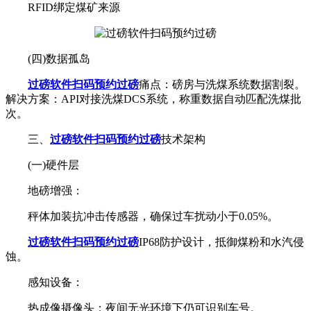
RFID绑定煤矿来源
(四)数据孤岛
过磅软件扫码预约过磅
痛点：磅房与洗煤系统数据割裂。
解决方案：API对接洗煤DCS系统，称重数据自动匹配洗煤批
次。
三、
过磅软件扫码预约过磅
技术架构
(一)硬件层
地磅增强：
秤体加装抗冲击传感器，确保过车扰动小于0.05%。
过磅软件扫码预约过磅
IP68防护设计，抵御煤粉和水汽侵
蚀。
感知设备：
热成像摄像头：夜间无光环境下仍可识别车号。