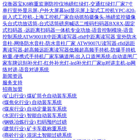
仪衡器宝K8称重监测防控仪
地磅红绿灯-交通红绿灯厂家
7寸
单行室外显示屏-户外大屏幕led显示屏
上架式工控机YPC-820-
嵌入式工控机-上海工控机厂家
自动抓拍摄像头-地磅监控摄像
头
台式功放话筒-台式话筒磅房喊话
二维码扫码器BXRX-固定
式扫码器 -远距离扫码器
一体机专业功放-语音控制模块-语音
控制系统
ATW9001R中距离读写器-rfid中距离读写器
室外防水
音柱-网络防水音柱-防水音柱厂家
ATW9007U读写器-rfid远距
离读写器-超高频远距离读写器
低频超高频手持机-防爆手持机
称重-便携式手持机厂家
车辆道闸-出入口道闸系统-自动道闸厂
家
车牌识别补光灯-红外补光灯-led补光灯厂家
ip对讲主机-ip网
络对讲-语音对讲系统
新闻资讯
服务支持
招商加盟
(矿山行业) 煤矿筒仓自动装车系统
(煤焦化行业) 自动装车系统
(煤炭行业) 自动定量装车系统
(水泥行业) 智能自动装车系统
(钢铁冶炼行业) 扫码预约过磅
(建筑行业) 矿卡车载称重系统
(商砼行业) 混泥土智能过磅系统