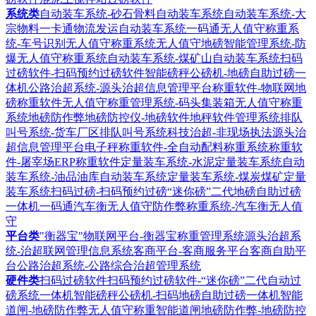
系统类
自动装车系统-砂石骨料自动装车系统
自动装车系统-大
宗物料一卡通物流发运自动装车系统
一码通无人值守称重系
统-车号识别无人值守称重系统
无人值守地磅智能管理系统-防
爆无人值守称重系统
自动装车系统-煤矿山自动装车系统
扫码
过磅软件-扫码预约过磅软件
智能磅秤公磅机-地磅自助过磅一
体机
公路治超系统-源头治超信息管理平台
称重软件-物联网地
磅称重软件
无人值守称重管理系统-码头集装箱无人值守称重
系统
地磅防作弊地磅防控仪-地磅软件地秤软件管理系统
排队
叫号系统-货车厂区排队叫号系统
科技治超-非现场执法源头治
超信息管理平台
电子秤称重软件-全自动配料称重系统
称重软
件-屠宰场ERP称重软件
定量装车系统-水泥定量装车系统
自动
装车系统-油品油库自动装车系统
定量装车系统-煤炭煤矿定量
装车系统
扫码过磅-扫码预约过磅“迷你磅”二代地磅自助过磅
一体机
一码通汽车衡无人值守防作弊称重系统-汽车衡无人值
守
平台类
"衡器宝"物联网平台-衡器宝称重管理系统
源头治超系
统-治超联网管理信息系统
客商平台-客商服务平台客商自助平
台
公路治超系统-公路综合治超管理系统
硬件类
扫码过磅软件扫码预约过磅软件-“迷你磅”二代自动过
磅系统一体机
智能磅秤公磅机-扫码地磅自助过磅一体机
智能
道闸-地磅防作弊无人值守称重智能道闸
地磅防作弊-地磅防控