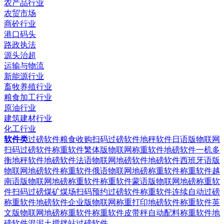
农产品行业
农贸市场
商砼行业
港口码头
路政执法
源头治超
运输与物流
新能源行业
畜牧养殖行业
粮食加工行业
原油行业
建筑建材行业
化工行业
软件类
过磅软件粮食收购扫码过磅软件
地秤软件日语版物联网
扫码过磅软件
称重软件繁体版物联网称重软件
地磅软件一机多
衡地秤软件
地磅软件法语物联网地磅软件
地磅软件西班牙语版
物联网地磅软件
称重软件俄语物联网地磅称重软件
称重软件越
南语版物联网地磅称重软件
称重软件蒙语版物联网地磅称重软
件
扫码过磅煤矿煤场扫码预约过磅软件
称重软件连续自动过磅
称重软件
地磅软件企业版物联网称重打印地磅软件
称重软件英
文版物联网地磅称重软件
称重软件皮带秤自动配料称重软件
地
磅软件混泥土搅拌站过磅软件