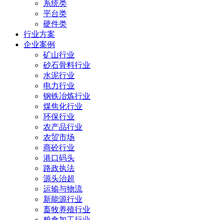
系统类
平台类
硬件类
行业方案
企业案例
矿山行业
砂石骨料行业
水泥行业
电力行业
钢铁冶炼行业
煤焦化行业
环保行业
农产品行业
农贸市场
商砼行业
港口码头
路政执法
源头治超
运输与物流
新能源行业
畜牧养殖行业
粮食加工行业