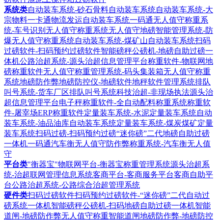
系统类
自动装车系统-砂石骨料自动装车系统
自动装车系统-大
宗物料一卡通物流发运自动装车系统
一码通无人值守称重系
统-车号识别无人值守称重系统
无人值守地磅智能管理系统-防
爆无人值守称重系统
自动装车系统-煤矿山自动装车系统
扫码
过磅软件-扫码预约过磅软件
智能磅秤公磅机-地磅自助过磅一
体机
公路治超系统-源头治超信息管理平台
称重软件-物联网地
磅称重软件
无人值守称重管理系统-码头集装箱无人值守称重
系统
地磅防作弊地磅防控仪-地磅软件地秤软件管理系统
排队
叫号系统-货车厂区排队叫号系统
科技治超-非现场执法源头治
超信息管理平台
电子秤称重软件-全自动配料称重系统
称重软
件-屠宰场ERP称重软件
定量装车系统-水泥定量装车系统
自动
装车系统-油品油库自动装车系统
定量装车系统-煤炭煤矿定量
装车系统
扫码过磅-扫码预约过磅“迷你磅”二代地磅自助过磅
一体机
一码通汽车衡无人值守防作弊称重系统-汽车衡无人值
守
平台类
"衡器宝"物联网平台-衡器宝称重管理系统
源头治超系
统-治超联网管理信息系统
客商平台-客商服务平台客商自助平
台
公路治超系统-公路综合治超管理系统
硬件类
扫码过磅软件扫码预约过磅软件-“迷你磅”二代自动过
磅系统一体机
智能磅秤公磅机-扫码地磅自助过磅一体机
智能
道闸-地磅防作弊无人值守称重智能道闸
地磅防作弊-地磅防控