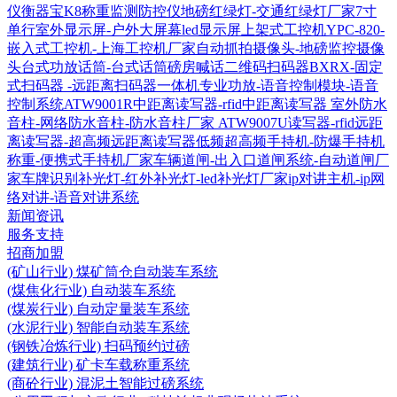
仪衡器宝K8称重监测防控仪
地磅红绿灯-交通红绿灯厂家
7寸
单行室外显示屏-户外大屏幕led显示屏
上架式工控机YPC-820-
嵌入式工控机-上海工控机厂家
自动抓拍摄像头-地磅监控摄像
头
台式功放话筒-台式话筒磅房喊话
二维码扫码器BXRX-固定
式扫码器 -远距离扫码器
一体机专业功放-语音控制模块-语音
控制系统
ATW9001R中距离读写器-rfid中距离读写器
室外防水
音柱-网络防水音柱-防水音柱厂家
ATW9007U读写器-rfid远距
离读写器-超高频远距离读写器
低频超高频手持机-防爆手持机
称重-便携式手持机厂家
车辆道闸-出入口道闸系统-自动道闸厂
家
车牌识别补光灯-红外补光灯-led补光灯厂家
ip对讲主机-ip网
络对讲-语音对讲系统
新闻资讯
服务支持
招商加盟
(矿山行业) 煤矿筒仓自动装车系统
(煤焦化行业) 自动装车系统
(煤炭行业) 自动定量装车系统
(水泥行业) 智能自动装车系统
(钢铁冶炼行业) 扫码预约过磅
(建筑行业) 矿卡车载称重系统
(商砼行业) 混泥土智能过磅系统