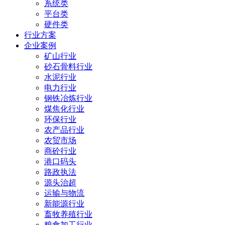
系统类
平台类
硬件类
行业方案
企业案例
矿山行业
砂石骨料行业
水泥行业
电力行业
钢铁冶炼行业
煤焦化行业
环保行业
农产品行业
农贸市场
商砼行业
港口码头
路政执法
源头治超
运输与物流
新能源行业
畜牧养殖行业
粮食加工行业