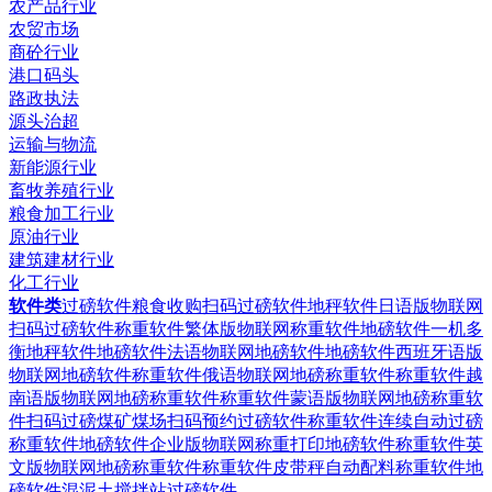
农产品行业
农贸市场
商砼行业
港口码头
路政执法
源头治超
运输与物流
新能源行业
畜牧养殖行业
粮食加工行业
原油行业
建筑建材行业
化工行业
软件类
过磅软件粮食收购扫码过磅软件
地秤软件日语版物联网
扫码过磅软件
称重软件繁体版物联网称重软件
地磅软件一机多
衡地秤软件
地磅软件法语物联网地磅软件
地磅软件西班牙语版
物联网地磅软件
称重软件俄语物联网地磅称重软件
称重软件越
南语版物联网地磅称重软件
称重软件蒙语版物联网地磅称重软
件
扫码过磅煤矿煤场扫码预约过磅软件
称重软件连续自动过磅
称重软件
地磅软件企业版物联网称重打印地磅软件
称重软件英
文版物联网地磅称重软件
称重软件皮带秤自动配料称重软件
地
磅软件混泥土搅拌站过磅软件