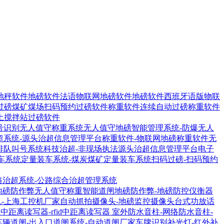
地秤软件
地磅软件法语物联网地磅软件
地磅软件西班牙语版物联
过磅煤矿煤场扫码预约过磅软件
称重软件连续自动过磅称重软件
土搅拌站过磅软件
号识别无人值守称重系统
无人值守地磅智能管理系统-防爆无人
超系统-源头治超信息管理平台
称重软件-物联网地磅称重软件
无
排队叫号系统
科技治超-非现场执法源头治超信息管理平台
电子
车系统
定量装车系统-煤炭煤矿定量装车系统
扫码过磅-扫码预约
路治超系统-公路综合治超管理系统
地磅防作弊无人值守称重智能道闸
地磅防作弊-地磅防控仪衡器
机-上海工控机厂家
自动抓拍摄像头-地磅监控摄像头
台式功放话
1R中距离读写器-rfid中距离读写器
室外防水音柱-网络防水音柱-
车辆道闸-出入口道闸系统-自动道闸厂家
车牌识别补光灯-红外补