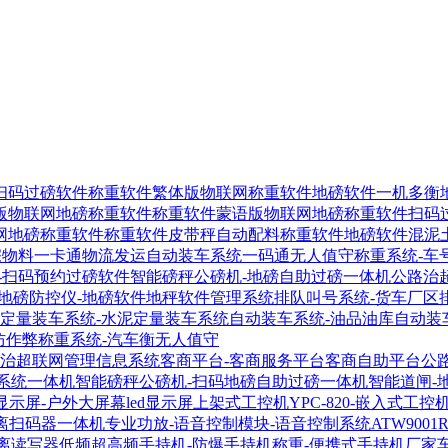
扫码过磅软件
称重软件繁体版物联网称重软件
地磅软件一机多衡
版物联网地磅称重软件
称重软件蒙语版物联网地磅称重软件
扫码
网地磅称重软件
称重软件皮带秤自动配料称重软件
地磅软件混泥
宗物料一卡通物流发运自动装车系统
一码通无人值守称重系统-车
-扫码预约过磅软件
智能磅秤公磅机-地磅自助过磅一体机
公路治
地磅防控仪-地磅软件地秤软件管理系统
排队叫号系统-货车厂区
定量装车系统-水泥定量装车系统
自动装车系统-油品油库自动装
防作弊称重系统-汽车衡无人值守
-治超联网管理信息系统
客商平台-客商服务平台客商自助平台
公
系统一体机
智能磅秤公磅机-扫码地磅自助过磅一体机
智能道闸-
显示屏-户外大屏幕led显示屏
上架式工控机YPC-820-嵌入式工控
距离扫码器
一体机专业功放-语音控制模块-语音控制系统
ATW900
距离读写器
低频超高频手持机-防爆手持机称重-便携式手持机厂家