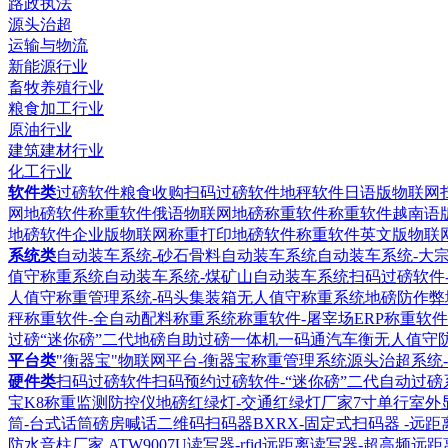
路政执法
源头治超
运输与物流
新能源行业
畜牧养殖行业
粮食加工行业
原油行业
建筑建材行业
化工行业
软件类
过磅软件粮食收购扫码过磅软件
地秤软件日语版物联网
网地磅软件
称重软件俄语物联网地磅称重软件
称重软件越南语
地磅软件企业版物联网称重打印地磅软件
称重软件英文版物联
系统类
自动装车系统-砂石骨料自动装车系统
自动装车系统-大
值守称重系统
自动装车系统-煤矿山自动装车系统
扫码过磅软件
人值守称重管理系统-码头集装箱无人值守称重系统
地磅防作弊
秤称重软件-全自动配料称重系统
称重软件-屠宰场ERP称重软件
过磅“迷你磅”二代地磅自助过磅一体机
一码通汽车衡无人值守
平台类
"衡器宝"物联网平台-衡器宝称重管理系统
源头治超系统
硬件类
扫码过磅软件扫码预约过磅软件-“迷你磅”二代自动过磅
宝K8称重监测防控仪
地磅红绿灯-交通红绿灯厂家
7寸单行室外
筒-台式话筒磅房喊话
二维码扫码器BXRX-固定式扫码器 -远
防水音柱厂家
ATW9007U读写器-rfid远距离读写器-超高频远