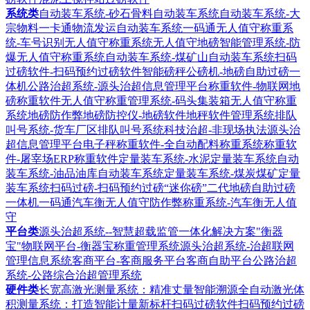
系统类
自动装车系统-砂石骨料自动装车系统
自动装车系统-大
宗物料一卡通物流发运自动装车系统
一码通无人值守称重系
统-车号识别无人值守称重系统
无人值守地磅智能管理系统-防
爆无人值守称重系统
自动装车系统-煤矿山自动装车系统
扫码
过磅软件-扫码预约过磅软件
智能磅秤公磅机-地磅自助过磅一
体机
公路治超系统-源头治超信息管理平台
称重软件-物联网地
磅称重软件
无人值守称重管理系统-码头集装箱无人值守称重
系统
地磅防作弊地磅防控仪-地磅软件地秤软件管理系统
排队
叫号系统-货车厂区排队叫号系统
科技治超-非现场执法源头治
超信息管理平台
电子秤称重软件-全自动配料称重系统
称重软
件-屠宰场ERP称重软件
定量装车系统-水泥定量装车系统
自动
装车系统-油品油库自动装车系统
定量装车系统-煤炭煤矿定量
装车系统
扫码过磅-扫码预约过磅“迷你磅”二代地磅自助过磅
一体机
一码通汽车衡无人值守防作弊称重系统-汽车衡无人值
守
平台类
源头治超系统--智慧超载监管一体化解决方案
"衡器
宝"物联网平台-衡器宝称重管理系统
源头治超系统-治超联网
管理信息系统
客商平台-客商服务平台客商自助平台
公路治超
系统-公路综合治超管理系统
硬件类
长宽高激光测量系统：精准丈量智能溯源
全自动激光体
积测量系统：打造智能计量新标杆
扫码过磅软件扫码预约过磅