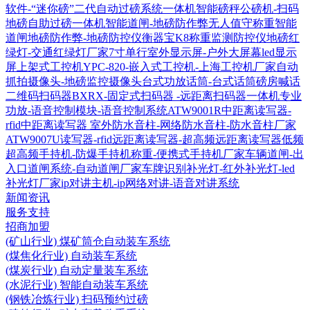
软件-“迷你磅”二代自动过磅系统一体机
智能磅秤公磅机-扫码
地磅自助过磅一体机
智能道闸-地磅防作弊无人值守称重智能
道闸
地磅防作弊-地磅防控仪衡器宝K8称重监测防控仪
地磅红
绿灯-交通红绿灯厂家
7寸单行室外显示屏-户外大屏幕led显示
屏
上架式工控机YPC-820-嵌入式工控机-上海工控机厂家
自动
抓拍摄像头-地磅监控摄像头
台式功放话筒-台式话筒磅房喊话
二维码扫码器BXRX-固定式扫码器 -远距离扫码器
一体机专业
功放-语音控制模块-语音控制系统
ATW9001R中距离读写器-
rfid中距离读写器
室外防水音柱-网络防水音柱-防水音柱厂家
ATW9007U读写器-rfid远距离读写器-超高频远距离读写器
低频
超高频手持机-防爆手持机称重-便携式手持机厂家
车辆道闸-出
入口道闸系统-自动道闸厂家
车牌识别补光灯-红外补光灯-led
补光灯厂家
ip对讲主机-ip网络对讲-语音对讲系统
新闻资讯
服务支持
招商加盟
(矿山行业) 煤矿筒仓自动装车系统
(煤焦化行业) 自动装车系统
(煤炭行业) 自动定量装车系统
(水泥行业) 智能自动装车系统
(钢铁冶炼行业) 扫码预约过磅