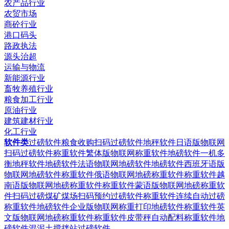
农产品行业
农贸市场
商砼行业
港口码头
路政执法
源头治超
运输与物流
新能源行业
畜牧养殖行业
粮食加工行业
原油行业
建筑建材行业
化工行业
软件类
过磅软件粮食收购扫码过磅软件
地秤软件日语版物联网
扫码过磅软件
称重软件繁体版物联网称重软件
地磅软件一机多
衡地秤软件
地磅软件法语物联网地磅软件
地磅软件西班牙语版
物联网地磅软件
称重软件俄语物联网地磅称重软件
称重软件越
南语版物联网地磅称重软件
称重软件蒙语版物联网地磅称重软
件
扫码过磅煤矿煤场扫码预约过磅软件
称重软件连续自动过磅
称重软件
地磅软件企业版物联网称重打印地磅软件
称重软件英
文版物联网地磅称重软件
称重软件皮带秤自动配料称重软件
地
磅软件混泥土搅拌站过磅软件