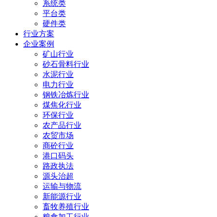
系统类
平台类
硬件类
行业方案
企业案例
矿山行业
砂石骨料行业
水泥行业
电力行业
钢铁冶炼行业
煤焦化行业
环保行业
农产品行业
农贸市场
商砼行业
港口码头
路政执法
源头治超
运输与物流
新能源行业
畜牧养殖行业
粮食加工行业