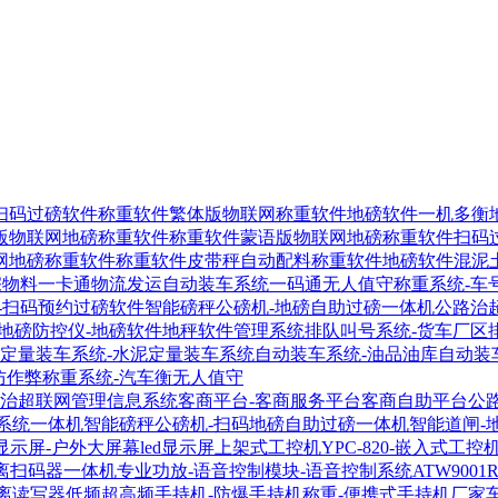
扫码过磅软件
称重软件繁体版物联网称重软件
地磅软件一机多衡
版物联网地磅称重软件
称重软件蒙语版物联网地磅称重软件
扫码
网地磅称重软件
称重软件皮带秤自动配料称重软件
地磅软件混泥
宗物料一卡通物流发运自动装车系统
一码通无人值守称重系统-车
-扫码预约过磅软件
智能磅秤公磅机-地磅自助过磅一体机
公路治
地磅防控仪-地磅软件地秤软件管理系统
排队叫号系统-货车厂区
定量装车系统-水泥定量装车系统
自动装车系统-油品油库自动装
防作弊称重系统-汽车衡无人值守
-治超联网管理信息系统
客商平台-客商服务平台客商自助平台
公
系统一体机
智能磅秤公磅机-扫码地磅自助过磅一体机
智能道闸-
显示屏-户外大屏幕led显示屏
上架式工控机YPC-820-嵌入式工控
距离扫码器
一体机专业功放-语音控制模块-语音控制系统
ATW900
距离读写器
低频超高频手持机-防爆手持机称重-便携式手持机厂家