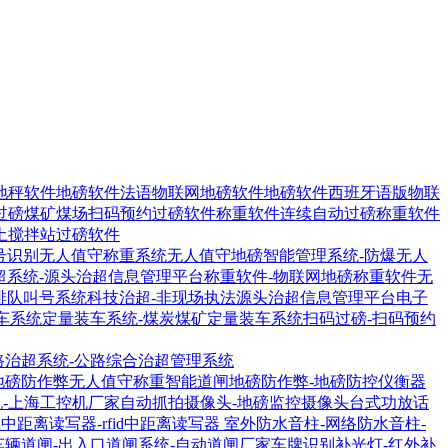
地秤软件
地磅软件法语物联网地磅软件
地磅软件西班牙语版物联
过磅煤矿煤场扫码预约过磅软件
称重软件连续自动过磅称重软件
土搅拌站过磅软件
号识别无人值守称重系统
无人值守地磅智能管理系统-防爆无人
超系统-源头治超信息管理平台
称重软件-物联网地磅称重软件
无
排队叫号系统
科技治超-非现场执法源头治超信息管理平台
电子
车系统
定量装车系统-煤炭煤矿定量装车系统
扫码过磅-扫码预约
路治超系统-公路综合治超管理系统
地磅防作弊无人值守称重智能道闸
地磅防作弊-地磅防控仪衡器
机-上海工控机厂家
自动抓拍摄像头-地磅监控摄像头
台式功放话
1R中距离读写器-rfid中距离读写器
室外防水音柱-网络防水音柱-
车辆道闸-出入口道闸系统-自动道闸厂家
车牌识别补光灯-红外补