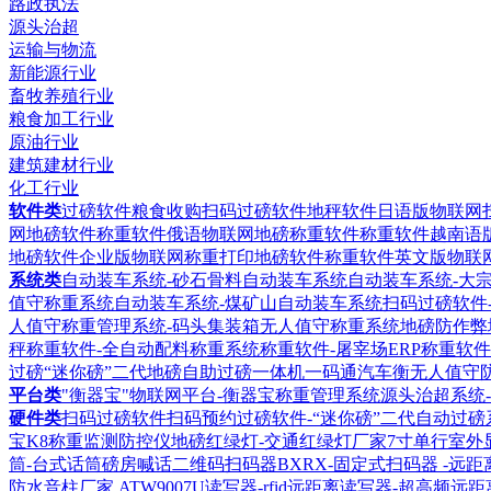
路政执法
源头治超
运输与物流
新能源行业
畜牧养殖行业
粮食加工行业
原油行业
建筑建材行业
化工行业
软件类
过磅软件粮食收购扫码过磅软件
地秤软件日语版物联网
网地磅软件
称重软件俄语物联网地磅称重软件
称重软件越南语
地磅软件企业版物联网称重打印地磅软件
称重软件英文版物联
系统类
自动装车系统-砂石骨料自动装车系统
自动装车系统-大
值守称重系统
自动装车系统-煤矿山自动装车系统
扫码过磅软件
人值守称重管理系统-码头集装箱无人值守称重系统
地磅防作弊
秤称重软件-全自动配料称重系统
称重软件-屠宰场ERP称重软件
过磅“迷你磅”二代地磅自助过磅一体机
一码通汽车衡无人值守
平台类
"衡器宝"物联网平台-衡器宝称重管理系统
源头治超系统
硬件类
扫码过磅软件扫码预约过磅软件-“迷你磅”二代自动过磅
宝K8称重监测防控仪
地磅红绿灯-交通红绿灯厂家
7寸单行室外
筒-台式话筒磅房喊话
二维码扫码器BXRX-固定式扫码器 -远
防水音柱厂家
ATW9007U读写器-rfid远距离读写器-超高频远