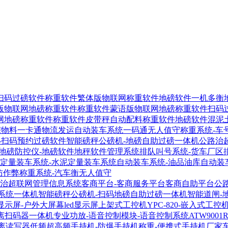
扫码过磅软件
称重软件繁体版物联网称重软件
地磅软件一机多衡
版物联网地磅称重软件
称重软件蒙语版物联网地磅称重软件
扫码
网地磅称重软件
称重软件皮带秤自动配料称重软件
地磅软件混泥
宗物料一卡通物流发运自动装车系统
一码通无人值守称重系统-车
-扫码预约过磅软件
智能磅秤公磅机-地磅自助过磅一体机
公路治
地磅防控仪-地磅软件地秤软件管理系统
排队叫号系统-货车厂区
定量装车系统-水泥定量装车系统
自动装车系统-油品油库自动装
防作弊称重系统-汽车衡无人值守
-治超联网管理信息系统
客商平台-客商服务平台客商自助平台
公
系统一体机
智能磅秤公磅机-扫码地磅自助过磅一体机
智能道闸-
显示屏-户外大屏幕led显示屏
上架式工控机YPC-820-嵌入式工控
距离扫码器
一体机专业功放-语音控制模块-语音控制系统
ATW900
距离读写器
低频超高频手持机-防爆手持机称重-便携式手持机厂家