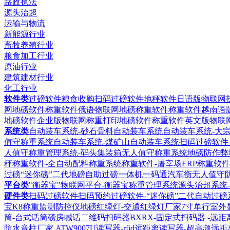
路政执法
源头治超
运输与物流
新能源行业
畜牧养殖行业
粮食加工行业
原油行业
建筑建材行业
化工行业
软件类
过磅软件粮食收购扫码过磅软件
地秤软件日语版物联网
网地磅软件
称重软件俄语物联网地磅称重软件
称重软件越南语
地磅软件企业版物联网称重打印地磅软件
称重软件英文版物联
系统类
自动装车系统-砂石骨料自动装车系统
自动装车系统-大
值守称重系统
自动装车系统-煤矿山自动装车系统
扫码过磅软件
人值守称重管理系统-码头集装箱无人值守称重系统
地磅防作弊
秤称重软件-全自动配料称重系统
称重软件-屠宰场ERP称重软件
过磅“迷你磅”二代地磅自助过磅一体机
一码通汽车衡无人值守
平台类
"衡器宝"物联网平台-衡器宝称重管理系统
源头治超系统
硬件类
扫码过磅软件扫码预约过磅软件-“迷你磅”二代自动过磅
宝K8称重监测防控仪
地磅红绿灯-交通红绿灯厂家
7寸单行室外
筒-台式话筒磅房喊话
二维码扫码器BXRX-固定式扫码器 -远
防水音柱厂家
ATW9007U读写器-rfid远距离读写器-超高频远