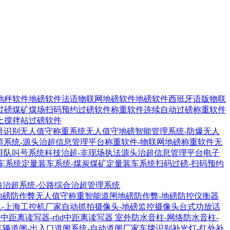
地秤软件
地磅软件法语物联网地磅软件
地磅软件西班牙语版物联
过磅煤矿煤场扫码预约过磅软件
称重软件连续自动过磅称重软件
土搅拌站过磅软件
号识别无人值守称重系统
无人值守地磅智能管理系统-防爆无人
超系统-源头治超信息管理平台
称重软件-物联网地磅称重软件
无
排队叫号系统
科技治超-非现场执法源头治超信息管理平台
电子
车系统
定量装车系统-煤炭煤矿定量装车系统
扫码过磅-扫码预约
路治超系统-公路综合治超管理系统
地磅防作弊无人值守称重智能道闸
地磅防作弊-地磅防控仪衡器
机-上海工控机厂家
自动抓拍摄像头-地磅监控摄像头
台式功放话
1R中距离读写器-rfid中距离读写器
室外防水音柱-网络防水音柱-
车辆道闸-出入口道闸系统-自动道闸厂家
车牌识别补光灯-红外补