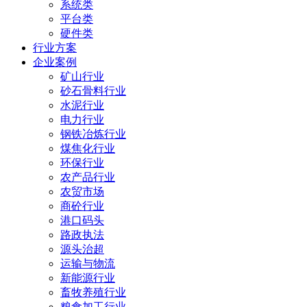
系统类
平台类
硬件类
行业方案
企业案例
矿山行业
砂石骨料行业
水泥行业
电力行业
钢铁冶炼行业
煤焦化行业
环保行业
农产品行业
农贸市场
商砼行业
港口码头
路政执法
源头治超
运输与物流
新能源行业
畜牧养殖行业
粮食加工行业