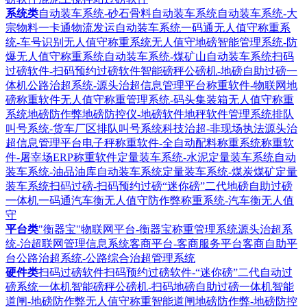
系统类
自动装车系统-砂石骨料自动装车系统
自动装车系统-大
宗物料一卡通物流发运自动装车系统
一码通无人值守称重系
统-车号识别无人值守称重系统
无人值守地磅智能管理系统-防
爆无人值守称重系统
自动装车系统-煤矿山自动装车系统
扫码
过磅软件-扫码预约过磅软件
智能磅秤公磅机-地磅自助过磅一
体机
公路治超系统-源头治超信息管理平台
称重软件-物联网地
磅称重软件
无人值守称重管理系统-码头集装箱无人值守称重
系统
地磅防作弊地磅防控仪-地磅软件地秤软件管理系统
排队
叫号系统-货车厂区排队叫号系统
科技治超-非现场执法源头治
超信息管理平台
电子秤称重软件-全自动配料称重系统
称重软
件-屠宰场ERP称重软件
定量装车系统-水泥定量装车系统
自动
装车系统-油品油库自动装车系统
定量装车系统-煤炭煤矿定量
装车系统
扫码过磅-扫码预约过磅“迷你磅”二代地磅自助过磅
一体机
一码通汽车衡无人值守防作弊称重系统-汽车衡无人值
守
平台类
"衡器宝"物联网平台-衡器宝称重管理系统
源头治超系
统-治超联网管理信息系统
客商平台-客商服务平台客商自助平
台
公路治超系统-公路综合治超管理系统
硬件类
扫码过磅软件扫码预约过磅软件-“迷你磅”二代自动过
磅系统一体机
智能磅秤公磅机-扫码地磅自助过磅一体机
智能
道闸-地磅防作弊无人值守称重智能道闸
地磅防作弊-地磅防控