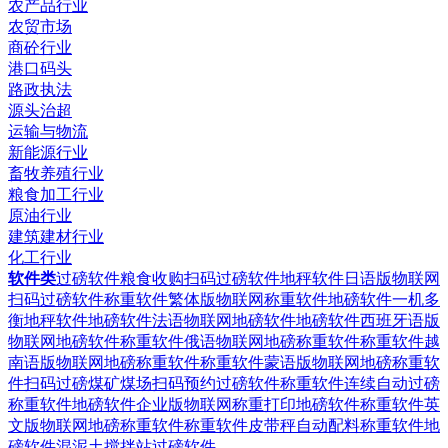
农产品行业
农贸市场
商砼行业
港口码头
路政执法
源头治超
运输与物流
新能源行业
畜牧养殖行业
粮食加工行业
原油行业
建筑建材行业
化工行业
软件类
过磅软件粮食收购扫码过磅软件
地秤软件日语版物联网
扫码过磅软件
称重软件繁体版物联网称重软件
地磅软件一机多
衡地秤软件
地磅软件法语物联网地磅软件
地磅软件西班牙语版
物联网地磅软件
称重软件俄语物联网地磅称重软件
称重软件越
南语版物联网地磅称重软件
称重软件蒙语版物联网地磅称重软
件
扫码过磅煤矿煤场扫码预约过磅软件
称重软件连续自动过磅
称重软件
地磅软件企业版物联网称重打印地磅软件
称重软件英
文版物联网地磅称重软件
称重软件皮带秤自动配料称重软件
地
磅软件混泥土搅拌站过磅软件