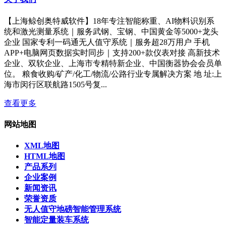
【上海鲸创奥特威软件】18年专注智能称重、AI物料识别系
统和激光测量系统｜服务武钢、宝钢、中国黄金等5000+龙头
企业 国家专利一码通无人值守系统｜服务超28万用户 手机
APP+电脑网页数据实时同步｜支持200+款仪表对接 高新技术
企业、双软企业、上海市专精特新企业、中国衡器协会会员单
位。 粮食收购/矿产/化工/物流/公路行业专属解决方案 地 址:上
海市闵行区联航路1505号复...
查看更多
网站地图
XML地图
HTML地图
产品系列
企业案例
新闻资讯
荣誉资质
无人值守地磅智能管理系统
智能定量装车系统