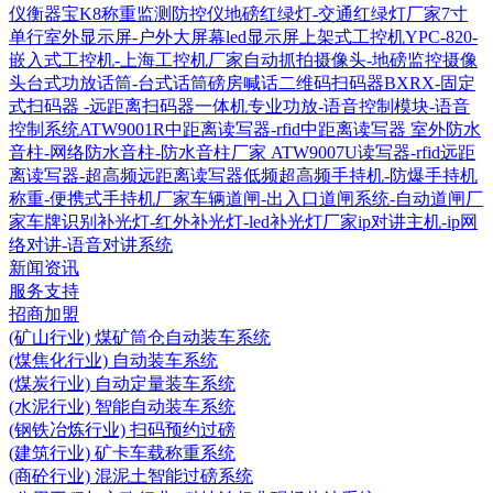
仪衡器宝K8称重监测防控仪
地磅红绿灯-交通红绿灯厂家
7寸
单行室外显示屏-户外大屏幕led显示屏
上架式工控机YPC-820-
嵌入式工控机-上海工控机厂家
自动抓拍摄像头-地磅监控摄像
头
台式功放话筒-台式话筒磅房喊话
二维码扫码器BXRX-固定
式扫码器 -远距离扫码器
一体机专业功放-语音控制模块-语音
控制系统
ATW9001R中距离读写器-rfid中距离读写器
室外防水
音柱-网络防水音柱-防水音柱厂家
ATW9007U读写器-rfid远距
离读写器-超高频远距离读写器
低频超高频手持机-防爆手持机
称重-便携式手持机厂家
车辆道闸-出入口道闸系统-自动道闸厂
家
车牌识别补光灯-红外补光灯-led补光灯厂家
ip对讲主机-ip网
络对讲-语音对讲系统
新闻资讯
服务支持
招商加盟
(矿山行业) 煤矿筒仓自动装车系统
(煤焦化行业) 自动装车系统
(煤炭行业) 自动定量装车系统
(水泥行业) 智能自动装车系统
(钢铁冶炼行业) 扫码预约过磅
(建筑行业) 矿卡车载称重系统
(商砼行业) 混泥土智能过磅系统