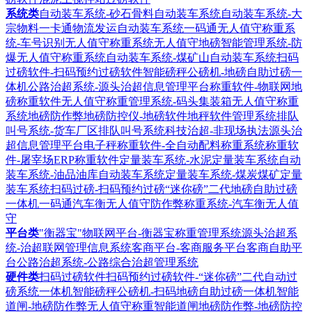
系统类
自动装车系统-砂石骨料自动装车系统
自动装车系统-大
宗物料一卡通物流发运自动装车系统
一码通无人值守称重系
统-车号识别无人值守称重系统
无人值守地磅智能管理系统-防
爆无人值守称重系统
自动装车系统-煤矿山自动装车系统
扫码
过磅软件-扫码预约过磅软件
智能磅秤公磅机-地磅自助过磅一
体机
公路治超系统-源头治超信息管理平台
称重软件-物联网地
磅称重软件
无人值守称重管理系统-码头集装箱无人值守称重
系统
地磅防作弊地磅防控仪-地磅软件地秤软件管理系统
排队
叫号系统-货车厂区排队叫号系统
科技治超-非现场执法源头治
超信息管理平台
电子秤称重软件-全自动配料称重系统
称重软
件-屠宰场ERP称重软件
定量装车系统-水泥定量装车系统
自动
装车系统-油品油库自动装车系统
定量装车系统-煤炭煤矿定量
装车系统
扫码过磅-扫码预约过磅“迷你磅”二代地磅自助过磅
一体机
一码通汽车衡无人值守防作弊称重系统-汽车衡无人值
守
平台类
"衡器宝"物联网平台-衡器宝称重管理系统
源头治超系
统-治超联网管理信息系统
客商平台-客商服务平台客商自助平
台
公路治超系统-公路综合治超管理系统
硬件类
扫码过磅软件扫码预约过磅软件-“迷你磅”二代自动过
磅系统一体机
智能磅秤公磅机-扫码地磅自助过磅一体机
智能
道闸-地磅防作弊无人值守称重智能道闸
地磅防作弊-地磅防控