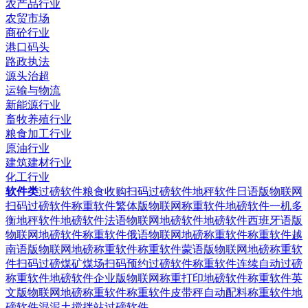
农产品行业
农贸市场
商砼行业
港口码头
路政执法
源头治超
运输与物流
新能源行业
畜牧养殖行业
粮食加工行业
原油行业
建筑建材行业
化工行业
软件类
过磅软件粮食收购扫码过磅软件
地秤软件日语版物联网
扫码过磅软件
称重软件繁体版物联网称重软件
地磅软件一机多
衡地秤软件
地磅软件法语物联网地磅软件
地磅软件西班牙语版
物联网地磅软件
称重软件俄语物联网地磅称重软件
称重软件越
南语版物联网地磅称重软件
称重软件蒙语版物联网地磅称重软
件
扫码过磅煤矿煤场扫码预约过磅软件
称重软件连续自动过磅
称重软件
地磅软件企业版物联网称重打印地磅软件
称重软件英
文版物联网地磅称重软件
称重软件皮带秤自动配料称重软件
地
磅软件混泥土搅拌站过磅软件