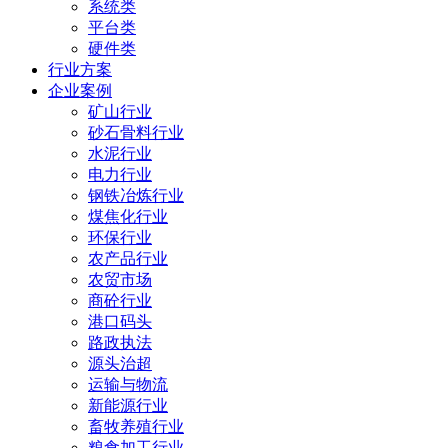
系统类
平台类
硬件类
行业方案
企业案例
矿山行业
砂石骨料行业
水泥行业
电力行业
钢铁冶炼行业
煤焦化行业
环保行业
农产品行业
农贸市场
商砼行业
港口码头
路政执法
源头治超
运输与物流
新能源行业
畜牧养殖行业
粮食加工行业