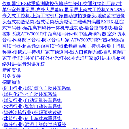
仪衡器宝K8称重监测防控仪
地磅红绿灯-交通红绿灯厂家
7寸
单行室外显示屏-户外大屏幕led显示屏
上架式工控机YPC-820-
嵌入式工控机-上海工控机厂家
自动抓拍摄像头-地磅监控摄像
头
台式功放话筒-台式话筒磅房喊话
二维码扫码器BXRX-固定
式扫码器 -远距离扫码器
一体机专业功放-语音控制模块-语音
控制系统
ATW9001R中距离读写器-rfid中距离读写器
室外防水
音柱-网络防水音柱-防水音柱厂家
ATW9007U读写器-rfid远距
离读写器-超高频远距离读写器
低频超高频手持机-防爆手持机
称重-便携式手持机厂家
车辆道闸-出入口道闸系统-自动道闸厂
家
车牌识别补光灯-红外补光灯-led补光灯厂家
ip对讲主机-ip网
络对讲-语音对讲系统
新闻资讯
服务支持
招商加盟
(矿山行业) 煤矿筒仓自动装车系统
(煤焦化行业) 自动装车系统
(煤炭行业) 自动定量装车系统
(水泥行业) 智能自动装车系统
(钢铁冶炼行业) 扫码预约过磅
(建筑行业) 矿卡车载称重系统
(商砼行业) 混泥土智能过磅系统