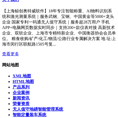
【上海鲸创奥特威软件】18年专注智能称重、AI物料识别系
统和激光测量系统｜服务武钢、宝钢、中国黄金等5000+龙头
企业 国家专利一码通无人值守系统｜服务超28万用户 手机
APP+电脑网页数据实时同步｜支持200+款仪表对接 高新技术
企业、双软企业、上海市专精特新企业、中国衡器协会会员单
位。 粮食收购/矿产/化工/物流/公路行业专属解决方案 地 址:上
海市闵行区联航路1505号复...
查看更多
网站地图
XML地图
HTML地图
产品系列
企业案例
新闻资讯
荣誉资质
无人值守地磅智能管理系统
智能定量装车系统