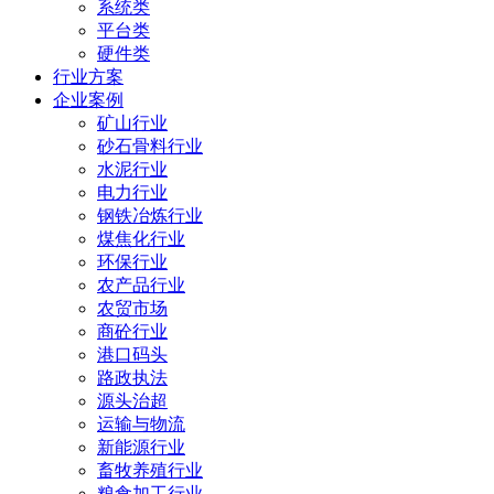
系统类
平台类
硬件类
行业方案
企业案例
矿山行业
砂石骨料行业
水泥行业
电力行业
钢铁冶炼行业
煤焦化行业
环保行业
农产品行业
农贸市场
商砼行业
港口码头
路政执法
源头治超
运输与物流
新能源行业
畜牧养殖行业
粮食加工行业