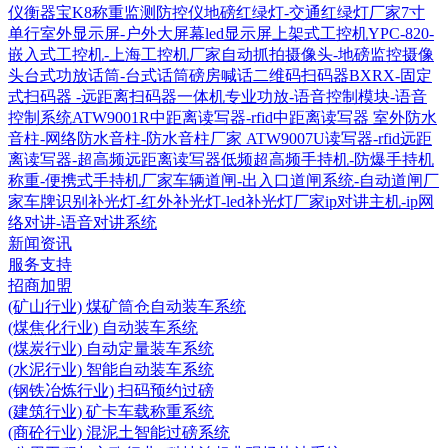
仪衡器宝K8称重监测防控仪
地磅红绿灯-交通红绿灯厂家
7寸
单行室外显示屏-户外大屏幕led显示屏
上架式工控机YPC-820-
嵌入式工控机-上海工控机厂家
自动抓拍摄像头-地磅监控摄像
头
台式功放话筒-台式话筒磅房喊话
二维码扫码器BXRX-固定
式扫码器 -远距离扫码器
一体机专业功放-语音控制模块-语音
控制系统
ATW9001R中距离读写器-rfid中距离读写器
室外防水
音柱-网络防水音柱-防水音柱厂家
ATW9007U读写器-rfid远距
离读写器-超高频远距离读写器
低频超高频手持机-防爆手持机
称重-便携式手持机厂家
车辆道闸-出入口道闸系统-自动道闸厂
家
车牌识别补光灯-红外补光灯-led补光灯厂家
ip对讲主机-ip网
络对讲-语音对讲系统
新闻资讯
服务支持
招商加盟
(矿山行业) 煤矿筒仓自动装车系统
(煤焦化行业) 自动装车系统
(煤炭行业) 自动定量装车系统
(水泥行业) 智能自动装车系统
(钢铁冶炼行业) 扫码预约过磅
(建筑行业) 矿卡车载称重系统
(商砼行业) 混泥土智能过磅系统