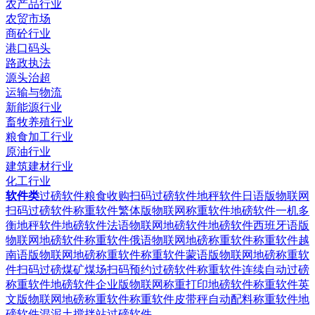
农产品行业
农贸市场
商砼行业
港口码头
路政执法
源头治超
运输与物流
新能源行业
畜牧养殖行业
粮食加工行业
原油行业
建筑建材行业
化工行业
软件类
过磅软件粮食收购扫码过磅软件
地秤软件日语版物联网
扫码过磅软件
称重软件繁体版物联网称重软件
地磅软件一机多
衡地秤软件
地磅软件法语物联网地磅软件
地磅软件西班牙语版
物联网地磅软件
称重软件俄语物联网地磅称重软件
称重软件越
南语版物联网地磅称重软件
称重软件蒙语版物联网地磅称重软
件
扫码过磅煤矿煤场扫码预约过磅软件
称重软件连续自动过磅
称重软件
地磅软件企业版物联网称重打印地磅软件
称重软件英
文版物联网地磅称重软件
称重软件皮带秤自动配料称重软件
地
磅软件混泥土搅拌站过磅软件