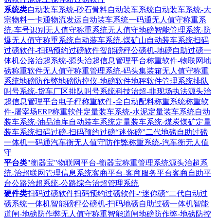
系统类
自动装车系统-砂石骨料自动装车系统
自动装车系统-大
宗物料一卡通物流发运自动装车系统
一码通无人值守称重系
统-车号识别无人值守称重系统
无人值守地磅智能管理系统-防
爆无人值守称重系统
自动装车系统-煤矿山自动装车系统
扫码
过磅软件-扫码预约过磅软件
智能磅秤公磅机-地磅自助过磅一
体机
公路治超系统-源头治超信息管理平台
称重软件-物联网地
磅称重软件
无人值守称重管理系统-码头集装箱无人值守称重
系统
地磅防作弊地磅防控仪-地磅软件地秤软件管理系统
排队
叫号系统-货车厂区排队叫号系统
科技治超-非现场执法源头治
超信息管理平台
电子秤称重软件-全自动配料称重系统
称重软
件-屠宰场ERP称重软件
定量装车系统-水泥定量装车系统
自动
装车系统-油品油库自动装车系统
定量装车系统-煤炭煤矿定量
装车系统
扫码过磅-扫码预约过磅“迷你磅”二代地磅自助过磅
一体机
一码通汽车衡无人值守防作弊称重系统-汽车衡无人值
守
平台类
"衡器宝"物联网平台-衡器宝称重管理系统
源头治超系
统-治超联网管理信息系统
客商平台-客商服务平台客商自助平
台
公路治超系统-公路综合治超管理系统
硬件类
扫码过磅软件扫码预约过磅软件-“迷你磅”二代自动过
磅系统一体机
智能磅秤公磅机-扫码地磅自助过磅一体机
智能
道闸-地磅防作弊无人值守称重智能道闸
地磅防作弊-地磅防控