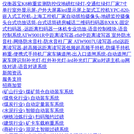
仪衡器宝K8称重监测防控仪
地磅红绿灯-交通红绿灯厂家
7寸
单行室外显示屏-户外大屏幕led显示屏
上架式工控机YPC-820-
嵌入式工控机-上海工控机厂家
自动抓拍摄像头-地磅监控摄像
头
台式功放话筒-台式话筒磅房喊话
二维码扫码器BXRX-固定
式扫码器 -远距离扫码器
一体机专业功放-语音控制模块-语音
控制系统
ATW9001R中距离读写器-rfid中距离读写器
室外防水
音柱-网络防水音柱-防水音柱厂家
ATW9007U读写器-rfid远距
离读写器-超高频远距离读写器
低频超高频手持机-防爆手持机
称重-便携式手持机厂家
车辆道闸-出入口道闸系统-自动道闸厂
家
车牌识别补光灯-红外补光灯-led补光灯厂家
ip对讲主机-ip网
络对讲-语音对讲系统
新闻资讯
服务支持
招商加盟
(矿山行业) 煤矿筒仓自动装车系统
(煤焦化行业) 自动装车系统
(煤炭行业) 自动定量装车系统
(水泥行业) 智能自动装车系统
(钢铁冶炼行业) 扫码预约过磅
(建筑行业) 矿卡车载称重系统
(商砼行业) 混泥土智能过磅系统