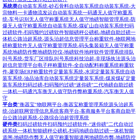
系统类
自动装车系统-砂石骨料自动装车系统
自动装车系统-大
宗物料一卡通物流发运自动装车系统
一码通无人值守称重系
统-车号识别无人值守称重系统
无人值守地磅智能管理系统-防
爆无人值守称重系统
自动装车系统-煤矿山自动装车系统
扫码
过磅软件-扫码预约过磅软件
智能磅秤公磅机-地磅自助过磅一
体机
公路治超系统-源头治超信息管理平台
称重软件-物联网地
磅称重软件
无人值守称重管理系统-码头集装箱无人值守称重
系统
地磅防作弊地磅防控仪-地磅软件地秤软件管理系统
排队
叫号系统-货车厂区排队叫号系统
科技治超-非现场执法源头治
超信息管理平台
电子秤称重软件-全自动配料称重系统
称重软
件-屠宰场ERP称重软件
定量装车系统-水泥定量装车系统
自动
装车系统-油品油库自动装车系统
定量装车系统-煤炭煤矿定量
装车系统
扫码过磅-扫码预约过磅“迷你磅”二代地磅自助过磅
一体机
一码通汽车衡无人值守防作弊称重系统-汽车衡无人值
守
平台类
"衡器宝"物联网平台-衡器宝称重管理系统
源头治超系
统-治超联网管理信息系统
客商平台-客商服务平台客商自助平
台
公路治超系统-公路综合治超管理系统
硬件类
扫码过磅软件扫码预约过磅软件-“迷你磅”二代自动过
磅系统一体机
智能磅秤公磅机-扫码地磅自助过磅一体机
智能
道闸-地磅防作弊无人值守称重智能道闸
地磅防作弊-地磅防控