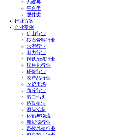
系统类
平台类
硬件类
行业方案
企业案例
矿山行业
砂石骨料行业
水泥行业
电力行业
钢铁冶炼行业
煤焦化行业
环保行业
农产品行业
农贸市场
商砼行业
港口码头
路政执法
源头治超
运输与物流
新能源行业
畜牧养殖行业
粮食加工行业