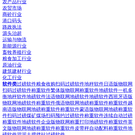
农产品行业
农贸市场
商砼行业
港口码头
路政执法
源头治超
运输与物流
新能源行业
畜牧养殖行业
粮食加工行业
原油行业
建筑建材行业
化工行业
软件类
过磅软件粮食收购扫码过磅软件
地秤软件日语版物联网
扫码过磅软件
称重软件繁体版物联网称重软件
地磅软件一机多
衡地秤软件
地磅软件法语物联网地磅软件
地磅软件西班牙语版
物联网地磅软件
称重软件俄语物联网地磅称重软件
称重软件越
南语版物联网地磅称重软件
称重软件蒙语版物联网地磅称重软
件
扫码过磅煤矿煤场扫码预约过磅软件
称重软件连续自动过磅
称重软件
地磅软件企业版物联网称重打印地磅软件
称重软件英
文版物联网地磅称重软件
称重软件皮带秤自动配料称重软件
地
磅软件混泥土搅拌站过磅软件