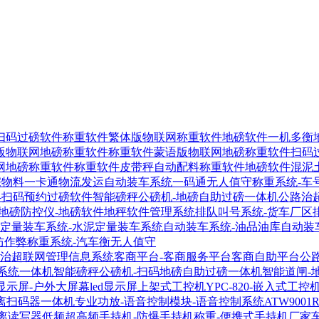
扫码过磅软件
称重软件繁体版物联网称重软件
地磅软件一机多衡
版物联网地磅称重软件
称重软件蒙语版物联网地磅称重软件
扫码
网地磅称重软件
称重软件皮带秤自动配料称重软件
地磅软件混泥
宗物料一卡通物流发运自动装车系统
一码通无人值守称重系统-车
-扫码预约过磅软件
智能磅秤公磅机-地磅自助过磅一体机
公路治
地磅防控仪-地磅软件地秤软件管理系统
排队叫号系统-货车厂区
定量装车系统-水泥定量装车系统
自动装车系统-油品油库自动装
防作弊称重系统-汽车衡无人值守
-治超联网管理信息系统
客商平台-客商服务平台客商自助平台
公
系统一体机
智能磅秤公磅机-扫码地磅自助过磅一体机
智能道闸-
显示屏-户外大屏幕led显示屏
上架式工控机YPC-820-嵌入式工控
距离扫码器
一体机专业功放-语音控制模块-语音控制系统
ATW900
距离读写器
低频超高频手持机-防爆手持机称重-便携式手持机厂家