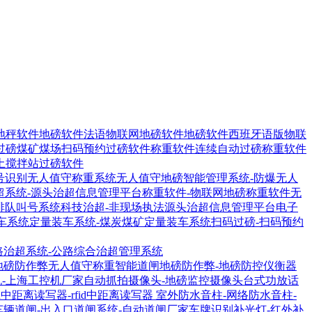
地秤软件
地磅软件法语物联网地磅软件
地磅软件西班牙语版物联
过磅煤矿煤场扫码预约过磅软件
称重软件连续自动过磅称重软件
土搅拌站过磅软件
号识别无人值守称重系统
无人值守地磅智能管理系统-防爆无人
超系统-源头治超信息管理平台
称重软件-物联网地磅称重软件
无
排队叫号系统
科技治超-非现场执法源头治超信息管理平台
电子
车系统
定量装车系统-煤炭煤矿定量装车系统
扫码过磅-扫码预约
路治超系统-公路综合治超管理系统
地磅防作弊无人值守称重智能道闸
地磅防作弊-地磅防控仪衡器
机-上海工控机厂家
自动抓拍摄像头-地磅监控摄像头
台式功放话
1R中距离读写器-rfid中距离读写器
室外防水音柱-网络防水音柱-
车辆道闸-出入口道闸系统-自动道闸厂家
车牌识别补光灯-红外补