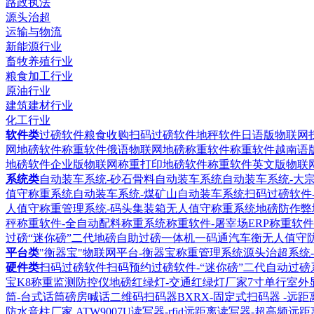
路政执法
源头治超
运输与物流
新能源行业
畜牧养殖行业
粮食加工行业
原油行业
建筑建材行业
化工行业
软件类
过磅软件粮食收购扫码过磅软件
地秤软件日语版物联网
网地磅软件
称重软件俄语物联网地磅称重软件
称重软件越南语
地磅软件企业版物联网称重打印地磅软件
称重软件英文版物联
系统类
自动装车系统-砂石骨料自动装车系统
自动装车系统-大
值守称重系统
自动装车系统-煤矿山自动装车系统
扫码过磅软件
人值守称重管理系统-码头集装箱无人值守称重系统
地磅防作弊
秤称重软件-全自动配料称重系统
称重软件-屠宰场ERP称重软件
过磅“迷你磅”二代地磅自助过磅一体机
一码通汽车衡无人值守
平台类
"衡器宝"物联网平台-衡器宝称重管理系统
源头治超系统
硬件类
扫码过磅软件扫码预约过磅软件-“迷你磅”二代自动过磅
宝K8称重监测防控仪
地磅红绿灯-交通红绿灯厂家
7寸单行室外
筒-台式话筒磅房喊话
二维码扫码器BXRX-固定式扫码器 -远
防水音柱厂家
ATW9007U读写器-rfid远距离读写器-超高频远