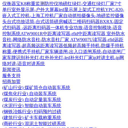
仪衡器宝K8称重监测防控仪
地磅红绿灯-交通红绿灯厂家
7寸
单行室外显示屏-户外大屏幕led显示屏
上架式工控机YPC-820-
嵌入式工控机-上海工控机厂家
自动抓拍摄像头-地磅监控摄像
头
台式功放话筒-台式话筒磅房喊话
二维码扫码器BXRX-固定
式扫码器 -远距离扫码器
一体机专业功放-语音控制模块-语音
控制系统
ATW9001R中距离读写器-rfid中距离读写器
室外防水
音柱-网络防水音柱-防水音柱厂家
ATW9007U读写器-rfid远距
离读写器-超高频远距离读写器
低频超高频手持机-防爆手持机
称重-便携式手持机厂家
车辆道闸-出入口道闸系统-自动道闸厂
家
车牌识别补光灯-红外补光灯-led补光灯厂家
ip对讲主机-ip网
络对讲-语音对讲系统
新闻资讯
服务支持
招商加盟
(矿山行业) 煤矿筒仓自动装车系统
(煤焦化行业) 自动装车系统
(煤炭行业) 自动定量装车系统
(水泥行业) 智能自动装车系统
(钢铁冶炼行业) 扫码预约过磅
(建筑行业) 矿卡车载称重系统
(商砼行业) 混泥土智能过磅系统