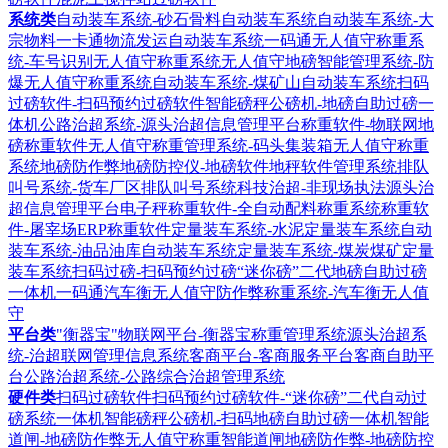
系统类
自动装车系统-砂石骨料自动装车系统
自动装车系统-大
宗物料一卡通物流发运自动装车系统
一码通无人值守称重系
统-车号识别无人值守称重系统
无人值守地磅智能管理系统-防
爆无人值守称重系统
自动装车系统-煤矿山自动装车系统
扫码
过磅软件-扫码预约过磅软件
智能磅秤公磅机-地磅自助过磅一
体机
公路治超系统-源头治超信息管理平台
称重软件-物联网地
磅称重软件
无人值守称重管理系统-码头集装箱无人值守称重
系统
地磅防作弊地磅防控仪-地磅软件地秤软件管理系统
排队
叫号系统-货车厂区排队叫号系统
科技治超-非现场执法源头治
超信息管理平台
电子秤称重软件-全自动配料称重系统
称重软
件-屠宰场ERP称重软件
定量装车系统-水泥定量装车系统
自动
装车系统-油品油库自动装车系统
定量装车系统-煤炭煤矿定量
装车系统
扫码过磅-扫码预约过磅“迷你磅”二代地磅自助过磅
一体机
一码通汽车衡无人值守防作弊称重系统-汽车衡无人值
守
平台类
"衡器宝"物联网平台-衡器宝称重管理系统
源头治超系
统-治超联网管理信息系统
客商平台-客商服务平台客商自助平
台
公路治超系统-公路综合治超管理系统
硬件类
扫码过磅软件扫码预约过磅软件-“迷你磅”二代自动过
磅系统一体机
智能磅秤公磅机-扫码地磅自助过磅一体机
智能
道闸-地磅防作弊无人值守称重智能道闸
地磅防作弊-地磅防控