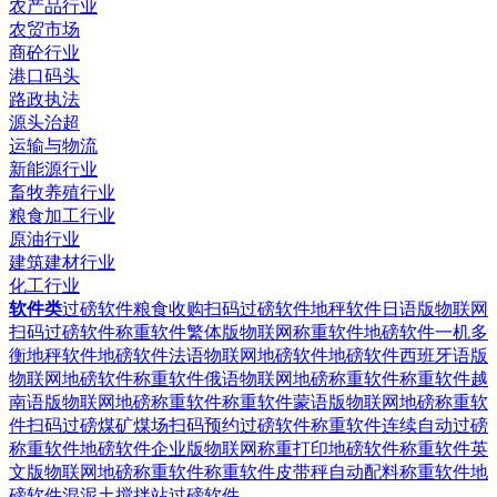
农产品行业
农贸市场
商砼行业
港口码头
路政执法
源头治超
运输与物流
新能源行业
畜牧养殖行业
粮食加工行业
原油行业
建筑建材行业
化工行业
软件类
过磅软件粮食收购扫码过磅软件
地秤软件日语版物联网
扫码过磅软件
称重软件繁体版物联网称重软件
地磅软件一机多
衡地秤软件
地磅软件法语物联网地磅软件
地磅软件西班牙语版
物联网地磅软件
称重软件俄语物联网地磅称重软件
称重软件越
南语版物联网地磅称重软件
称重软件蒙语版物联网地磅称重软
件
扫码过磅煤矿煤场扫码预约过磅软件
称重软件连续自动过磅
称重软件
地磅软件企业版物联网称重打印地磅软件
称重软件英
文版物联网地磅称重软件
称重软件皮带秤自动配料称重软件
地
磅软件混泥土搅拌站过磅软件