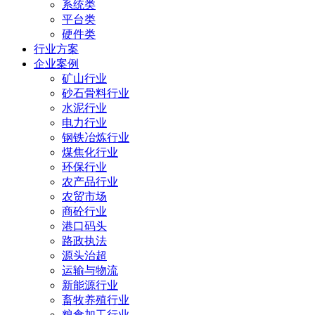
系统类
平台类
硬件类
行业方案
企业案例
矿山行业
砂石骨料行业
水泥行业
电力行业
钢铁冶炼行业
煤焦化行业
环保行业
农产品行业
农贸市场
商砼行业
港口码头
路政执法
源头治超
运输与物流
新能源行业
畜牧养殖行业
粮食加工行业