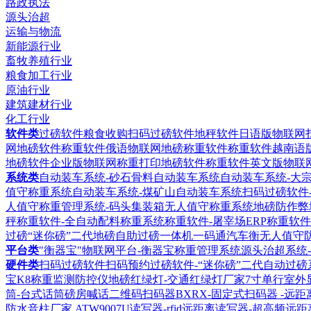
路政执法
源头治超
运输与物流
新能源行业
畜牧养殖行业
粮食加工行业
原油行业
建筑建材行业
化工行业
软件类
过磅软件粮食收购扫码过磅软件
地秤软件日语版物联网
网地磅软件
称重软件俄语物联网地磅称重软件
称重软件越南语
地磅软件企业版物联网称重打印地磅软件
称重软件英文版物联
系统类
自动装车系统-砂石骨料自动装车系统
自动装车系统-大
值守称重系统
自动装车系统-煤矿山自动装车系统
扫码过磅软件
人值守称重管理系统-码头集装箱无人值守称重系统
地磅防作弊
秤称重软件-全自动配料称重系统
称重软件-屠宰场ERP称重软件
过磅“迷你磅”二代地磅自助过磅一体机
一码通汽车衡无人值守
平台类
"衡器宝"物联网平台-衡器宝称重管理系统
源头治超系统
硬件类
扫码过磅软件扫码预约过磅软件-“迷你磅”二代自动过磅
宝K8称重监测防控仪
地磅红绿灯-交通红绿灯厂家
7寸单行室外
筒-台式话筒磅房喊话
二维码扫码器BXRX-固定式扫码器 -远
防水音柱厂家
ATW9007U读写器-rfid远距离读写器-超高频远