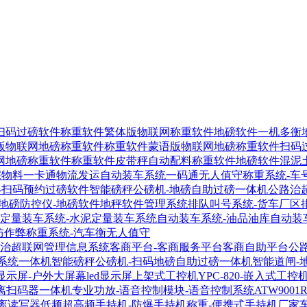
扫码过磅软件
称重软件繁体版物联网称重软件
地磅软件一机多衡
版物联网地磅称重软件
称重软件蒙语版物联网地磅称重软件
扫码
网地磅称重软件
称重软件皮带秤自动配料称重软件
地磅软件混泥
宗物料一卡通物流发运自动装车系统
一码通无人值守称重系统-车
-扫码预约过磅软件
智能磅秤公磅机-地磅自助过磅一体机
公路治
地磅防控仪-地磅软件地秤软件管理系统
排队叫号系统-货车厂区
定量装车系统-水泥定量装车系统
自动装车系统-油品油库自动装
防作弊称重系统-汽车衡无人值守
-治超联网管理信息系统
客商平台-客商服务平台客商自助平台
公
系统一体机
智能磅秤公磅机-扫码地磅自助过磅一体机
智能道闸-
显示屏-户外大屏幕led显示屏
上架式工控机YPC-820-嵌入式工控
距离扫码器
一体机专业功放-语音控制模块-语音控制系统
ATW900
距离读写器
低频超高频手持机-防爆手持机称重-便携式手持机厂家