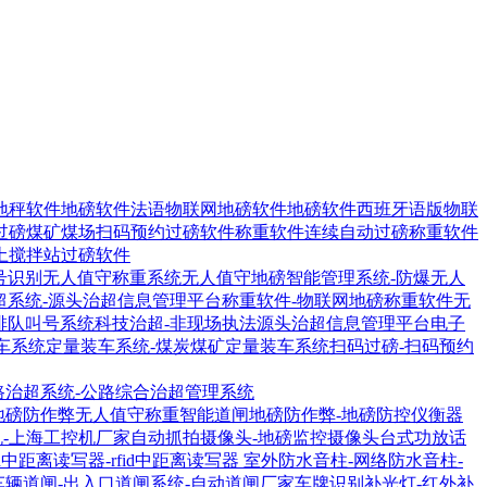
地秤软件
地磅软件法语物联网地磅软件
地磅软件西班牙语版物联
过磅煤矿煤场扫码预约过磅软件
称重软件连续自动过磅称重软件
土搅拌站过磅软件
号识别无人值守称重系统
无人值守地磅智能管理系统-防爆无人
超系统-源头治超信息管理平台
称重软件-物联网地磅称重软件
无
排队叫号系统
科技治超-非现场执法源头治超信息管理平台
电子
车系统
定量装车系统-煤炭煤矿定量装车系统
扫码过磅-扫码预约
路治超系统-公路综合治超管理系统
地磅防作弊无人值守称重智能道闸
地磅防作弊-地磅防控仪衡器
机-上海工控机厂家
自动抓拍摄像头-地磅监控摄像头
台式功放话
1R中距离读写器-rfid中距离读写器
室外防水音柱-网络防水音柱-
车辆道闸-出入口道闸系统-自动道闸厂家
车牌识别补光灯-红外补