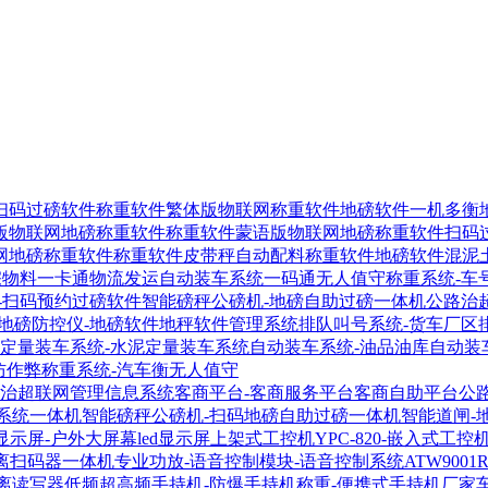
扫码过磅软件
称重软件繁体版物联网称重软件
地磅软件一机多衡
版物联网地磅称重软件
称重软件蒙语版物联网地磅称重软件
扫码
网地磅称重软件
称重软件皮带秤自动配料称重软件
地磅软件混泥
宗物料一卡通物流发运自动装车系统
一码通无人值守称重系统-车
-扫码预约过磅软件
智能磅秤公磅机-地磅自助过磅一体机
公路治
地磅防控仪-地磅软件地秤软件管理系统
排队叫号系统-货车厂区
定量装车系统-水泥定量装车系统
自动装车系统-油品油库自动装
防作弊称重系统-汽车衡无人值守
-治超联网管理信息系统
客商平台-客商服务平台客商自助平台
公
系统一体机
智能磅秤公磅机-扫码地磅自助过磅一体机
智能道闸-
显示屏-户外大屏幕led显示屏
上架式工控机YPC-820-嵌入式工控
距离扫码器
一体机专业功放-语音控制模块-语音控制系统
ATW900
距离读写器
低频超高频手持机-防爆手持机称重-便携式手持机厂家