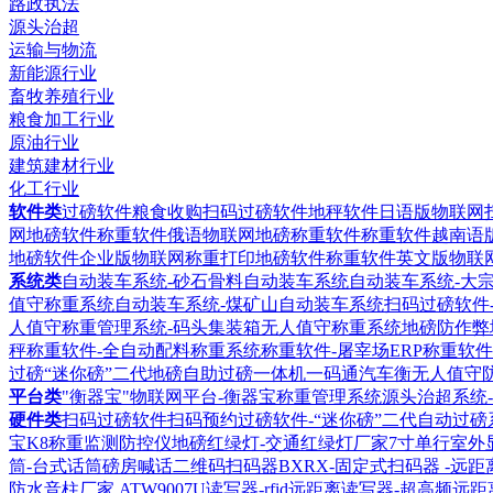
路政执法
源头治超
运输与物流
新能源行业
畜牧养殖行业
粮食加工行业
原油行业
建筑建材行业
化工行业
软件类
过磅软件粮食收购扫码过磅软件
地秤软件日语版物联网
网地磅软件
称重软件俄语物联网地磅称重软件
称重软件越南语
地磅软件企业版物联网称重打印地磅软件
称重软件英文版物联
系统类
自动装车系统-砂石骨料自动装车系统
自动装车系统-大
值守称重系统
自动装车系统-煤矿山自动装车系统
扫码过磅软件
人值守称重管理系统-码头集装箱无人值守称重系统
地磅防作弊
秤称重软件-全自动配料称重系统
称重软件-屠宰场ERP称重软件
过磅“迷你磅”二代地磅自助过磅一体机
一码通汽车衡无人值守
平台类
"衡器宝"物联网平台-衡器宝称重管理系统
源头治超系统
硬件类
扫码过磅软件扫码预约过磅软件-“迷你磅”二代自动过磅
宝K8称重监测防控仪
地磅红绿灯-交通红绿灯厂家
7寸单行室外
筒-台式话筒磅房喊话
二维码扫码器BXRX-固定式扫码器 -远
防水音柱厂家
ATW9007U读写器-rfid远距离读写器-超高频远