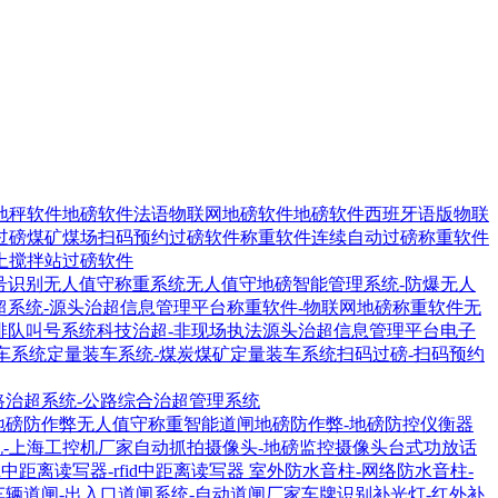
地秤软件
地磅软件法语物联网地磅软件
地磅软件西班牙语版物联
过磅煤矿煤场扫码预约过磅软件
称重软件连续自动过磅称重软件
土搅拌站过磅软件
号识别无人值守称重系统
无人值守地磅智能管理系统-防爆无人
超系统-源头治超信息管理平台
称重软件-物联网地磅称重软件
无
排队叫号系统
科技治超-非现场执法源头治超信息管理平台
电子
车系统
定量装车系统-煤炭煤矿定量装车系统
扫码过磅-扫码预约
路治超系统-公路综合治超管理系统
地磅防作弊无人值守称重智能道闸
地磅防作弊-地磅防控仪衡器
机-上海工控机厂家
自动抓拍摄像头-地磅监控摄像头
台式功放话
1R中距离读写器-rfid中距离读写器
室外防水音柱-网络防水音柱-
车辆道闸-出入口道闸系统-自动道闸厂家
车牌识别补光灯-红外补