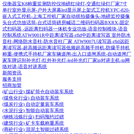
仪衡器宝K8称重监测防控仪
地磅红绿灯-交通红绿灯厂家
7寸
单行室外显示屏-户外大屏幕led显示屏
上架式工控机YPC-820-
嵌入式工控机-上海工控机厂家
自动抓拍摄像头-地磅监控摄像
头
台式功放话筒-台式话筒磅房喊话
二维码扫码器BXRX-固定
式扫码器 -远距离扫码器
一体机专业功放-语音控制模块-语音
控制系统
ATW9001R中距离读写器-rfid中距离读写器
室外防水
音柱-网络防水音柱-防水音柱厂家
ATW9007U读写器-rfid远距
离读写器-超高频远距离读写器
低频超高频手持机-防爆手持机
称重-便携式手持机厂家
车辆道闸-出入口道闸系统-自动道闸厂
家
车牌识别补光灯-红外补光灯-led补光灯厂家
ip对讲主机-ip网
络对讲-语音对讲系统
新闻资讯
服务支持
招商加盟
(矿山行业) 煤矿筒仓自动装车系统
(煤焦化行业) 自动装车系统
(煤炭行业) 自动定量装车系统
(水泥行业) 智能自动装车系统
(钢铁冶炼行业) 扫码预约过磅
(建筑行业) 矿卡车载称重系统
(商砼行业) 混泥土智能过磅系统