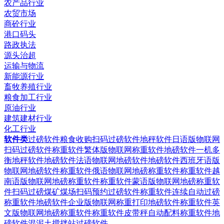
农产品行业
农贸市场
商砼行业
港口码头
路政执法
源头治超
运输与物流
新能源行业
畜牧养殖行业
粮食加工行业
原油行业
建筑建材行业
化工行业
软件类
过磅软件粮食收购扫码过磅软件
地秤软件日语版物联网
扫码过磅软件
称重软件繁体版物联网称重软件
地磅软件一机多
衡地秤软件
地磅软件法语物联网地磅软件
地磅软件西班牙语版
物联网地磅软件
称重软件俄语物联网地磅称重软件
称重软件越
南语版物联网地磅称重软件
称重软件蒙语版物联网地磅称重软
件
扫码过磅煤矿煤场扫码预约过磅软件
称重软件连续自动过磅
称重软件
地磅软件企业版物联网称重打印地磅软件
称重软件英
文版物联网地磅称重软件
称重软件皮带秤自动配料称重软件
地
磅软件混泥土搅拌站过磅软件