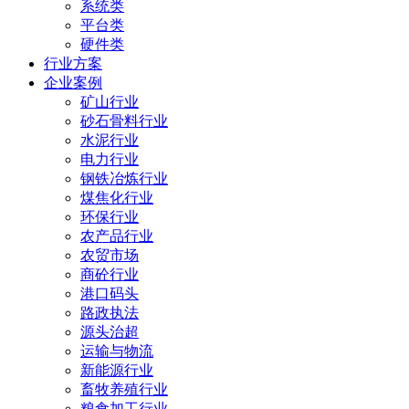
系统类
平台类
硬件类
行业方案
企业案例
矿山行业
砂石骨料行业
水泥行业
电力行业
钢铁冶炼行业
煤焦化行业
环保行业
农产品行业
农贸市场
商砼行业
港口码头
路政执法
源头治超
运输与物流
新能源行业
畜牧养殖行业
粮食加工行业