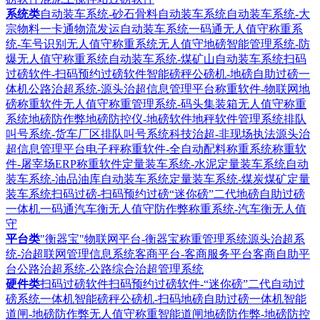
系统类
自动装车系统-砂石骨料自动装车系统
自动装车系统-大
宗物料一卡通物流发运自动装车系统
一码通无人值守称重系
统-车号识别无人值守称重系统
无人值守地磅智能管理系统-防
爆无人值守称重系统
自动装车系统-煤矿山自动装车系统
扫码
过磅软件-扫码预约过磅软件
智能磅秤公磅机-地磅自助过磅一
体机
公路治超系统-源头治超信息管理平台
称重软件-物联网地
磅称重软件
无人值守称重管理系统-码头集装箱无人值守称重
系统
地磅防作弊地磅防控仪-地磅软件地秤软件管理系统
排队
叫号系统-货车厂区排队叫号系统
科技治超-非现场执法源头治
超信息管理平台
电子秤称重软件-全自动配料称重系统
称重软
件-屠宰场ERP称重软件
定量装车系统-水泥定量装车系统
自动
装车系统-油品油库自动装车系统
定量装车系统-煤炭煤矿定量
装车系统
扫码过磅-扫码预约过磅“迷你磅”二代地磅自助过磅
一体机
一码通汽车衡无人值守防作弊称重系统-汽车衡无人值
守
平台类
"衡器宝"物联网平台-衡器宝称重管理系统
源头治超系
统-治超联网管理信息系统
客商平台-客商服务平台客商自助平
台
公路治超系统-公路综合治超管理系统
硬件类
扫码过磅软件扫码预约过磅软件-“迷你磅”二代自动过
磅系统一体机
智能磅秤公磅机-扫码地磅自助过磅一体机
智能
道闸-地磅防作弊无人值守称重智能道闸
地磅防作弊-地磅防控