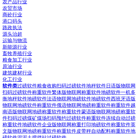
农产品行业
农贸市场
商砼行业
港口码头
路政执法
源头治超
运输与物流
新能源行业
畜牧养殖行业
粮食加工行业
原油行业
建筑建材行业
化工行业
软件类
过磅软件粮食收购扫码过磅软件
地秤软件日语版物联网
扫码过磅软件
称重软件繁体版物联网称重软件
地磅软件一机多
衡地秤软件
地磅软件法语物联网地磅软件
地磅软件西班牙语版
物联网地磅软件
称重软件俄语物联网地磅称重软件
称重软件越
南语版物联网地磅称重软件
称重软件蒙语版物联网地磅称重软
件
扫码过磅煤矿煤场扫码预约过磅软件
称重软件连续自动过磅
称重软件
地磅软件企业版物联网称重打印地磅软件
称重软件英
文版物联网地磅称重软件
称重软件皮带秤自动配料称重软件
地
磅软件混泥土搅拌站过磅软件