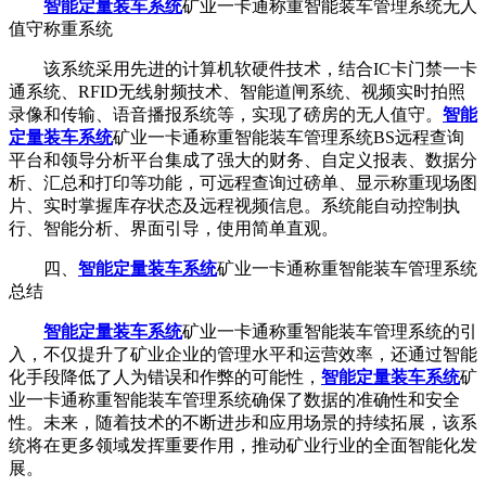
智能定量装车系统
矿业一卡通称重智能装车管理系统无人
值守称重系统
该系统采用先进的计算机软硬件技术，结合IC卡门禁一卡
通系统、RFID无线射频技术、智能道闸系统、视频实时拍照
录像和传输、语音播报系统等，实现了磅房的无人值守。
智能
定量装车系统
矿业一卡通称重智能装车管理系统BS远程查询
平台和领导分析平台集成了强大的财务、自定义报表、数据分
析、汇总和打印等功能，可远程查询过磅单、显示称重现场图
片、实时掌握库存状态及远程视频信息。系统能自动控制执
行、智能分析、界面引导，使用简单直观。
四、
智能定量装车系统
矿业一卡通称重智能装车管理系统
总结
智能定量装车系统
矿业一卡通称重智能装车管理系统的引
入，不仅提升了矿业企业的管理水平和运营效率，还通过智能
化手段降低了人为错误和作弊的可能性，
智能定量装车系统
矿
业一卡通称重智能装车管理系统确保了数据的准确性和安全
性。未来，随着技术的不断进步和应用场景的持续拓展，该系
统将在更多领域发挥重要作用，推动矿业行业的全面智能化发
展。