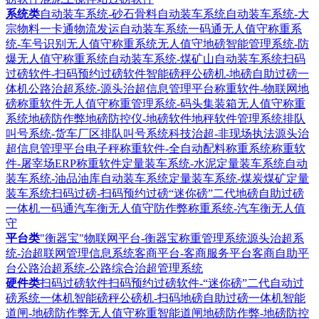
系统类
自动装车系统-砂石骨料自动装车系统
自动装车系统-大
宗物料一卡通物流发运自动装车系统
一码通无人值守称重系
统-车号识别无人值守称重系统
无人值守地磅智能管理系统-防
爆无人值守称重系统
自动装车系统-煤矿山自动装车系统
扫码
过磅软件-扫码预约过磅软件
智能磅秤公磅机-地磅自助过磅一
体机
公路治超系统-源头治超信息管理平台
称重软件-物联网地
磅称重软件
无人值守称重管理系统-码头集装箱无人值守称重
系统
地磅防作弊地磅防控仪-地磅软件地秤软件管理系统
排队
叫号系统-货车厂区排队叫号系统
科技治超-非现场执法源头治
超信息管理平台
电子秤称重软件-全自动配料称重系统
称重软
件-屠宰场ERP称重软件
定量装车系统-水泥定量装车系统
自动
装车系统-油品油库自动装车系统
定量装车系统-煤炭煤矿定量
装车系统
扫码过磅-扫码预约过磅“迷你磅”二代地磅自助过磅
一体机
一码通汽车衡无人值守防作弊称重系统-汽车衡无人值
守
平台类
"衡器宝"物联网平台-衡器宝称重管理系统
源头治超系
统-治超联网管理信息系统
客商平台-客商服务平台客商自助平
台
公路治超系统-公路综合治超管理系统
硬件类
扫码过磅软件扫码预约过磅软件-“迷你磅”二代自动过
磅系统一体机
智能磅秤公磅机-扫码地磅自助过磅一体机
智能
道闸-地磅防作弊无人值守称重智能道闸
地磅防作弊-地磅防控