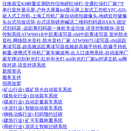
仪衡器宝K8称重监测防控仪
地磅红绿灯-交通红绿灯厂家
7寸
单行室外显示屏-户外大屏幕led显示屏
上架式工控机YPC-820-
嵌入式工控机-上海工控机厂家
自动抓拍摄像头-地磅监控摄像
头
台式功放话筒-台式话筒磅房喊话
二维码扫码器BXRX-固定
式扫码器 -远距离扫码器
一体机专业功放-语音控制模块-语音
控制系统
ATW9001R中距离读写器-rfid中距离读写器
室外防水
音柱-网络防水音柱-防水音柱厂家
ATW9007U读写器-rfid远距
离读写器-超高频远距离读写器
低频超高频手持机-防爆手持机
称重-便携式手持机厂家
车辆道闸-出入口道闸系统-自动道闸厂
家
车牌识别补光灯-红外补光灯-led补光灯厂家
ip对讲主机-ip网
络对讲-语音对讲系统
新闻资讯
服务支持
招商加盟
(矿山行业) 煤矿筒仓自动装车系统
(煤焦化行业) 自动装车系统
(煤炭行业) 自动定量装车系统
(水泥行业) 智能自动装车系统
(钢铁冶炼行业) 扫码预约过磅
(建筑行业) 矿卡车载称重系统
(商砼行业) 混泥土智能过磅系统