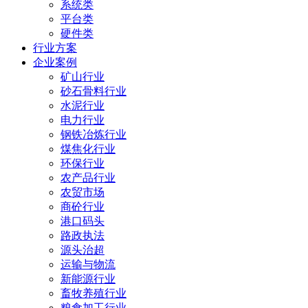
系统类
平台类
硬件类
行业方案
企业案例
矿山行业
砂石骨料行业
水泥行业
电力行业
钢铁冶炼行业
煤焦化行业
环保行业
农产品行业
农贸市场
商砼行业
港口码头
路政执法
源头治超
运输与物流
新能源行业
畜牧养殖行业
粮食加工行业