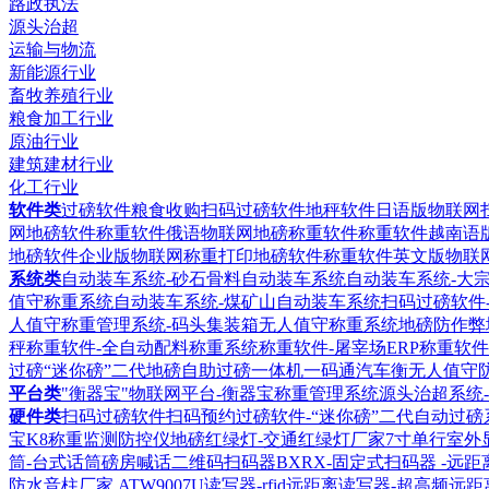
路政执法
源头治超
运输与物流
新能源行业
畜牧养殖行业
粮食加工行业
原油行业
建筑建材行业
化工行业
软件类
过磅软件粮食收购扫码过磅软件
地秤软件日语版物联网
网地磅软件
称重软件俄语物联网地磅称重软件
称重软件越南语
地磅软件企业版物联网称重打印地磅软件
称重软件英文版物联
系统类
自动装车系统-砂石骨料自动装车系统
自动装车系统-大
值守称重系统
自动装车系统-煤矿山自动装车系统
扫码过磅软件
人值守称重管理系统-码头集装箱无人值守称重系统
地磅防作弊
秤称重软件-全自动配料称重系统
称重软件-屠宰场ERP称重软件
过磅“迷你磅”二代地磅自助过磅一体机
一码通汽车衡无人值守
平台类
"衡器宝"物联网平台-衡器宝称重管理系统
源头治超系统
硬件类
扫码过磅软件扫码预约过磅软件-“迷你磅”二代自动过磅
宝K8称重监测防控仪
地磅红绿灯-交通红绿灯厂家
7寸单行室外
筒-台式话筒磅房喊话
二维码扫码器BXRX-固定式扫码器 -远
防水音柱厂家
ATW9007U读写器-rfid远距离读写器-超高频远