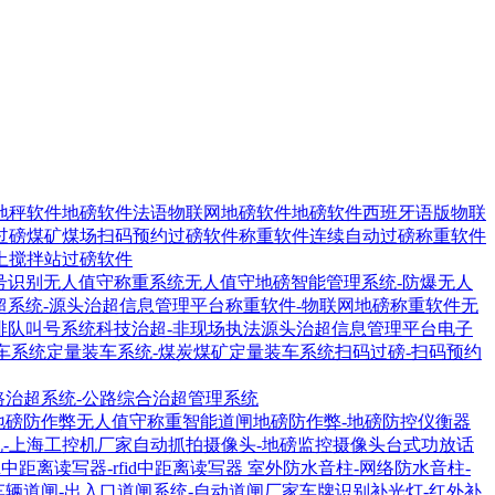
地秤软件
地磅软件法语物联网地磅软件
地磅软件西班牙语版物联
过磅煤矿煤场扫码预约过磅软件
称重软件连续自动过磅称重软件
土搅拌站过磅软件
号识别无人值守称重系统
无人值守地磅智能管理系统-防爆无人
超系统-源头治超信息管理平台
称重软件-物联网地磅称重软件
无
排队叫号系统
科技治超-非现场执法源头治超信息管理平台
电子
车系统
定量装车系统-煤炭煤矿定量装车系统
扫码过磅-扫码预约
路治超系统-公路综合治超管理系统
地磅防作弊无人值守称重智能道闸
地磅防作弊-地磅防控仪衡器
机-上海工控机厂家
自动抓拍摄像头-地磅监控摄像头
台式功放话
1R中距离读写器-rfid中距离读写器
室外防水音柱-网络防水音柱-
车辆道闸-出入口道闸系统-自动道闸厂家
车牌识别补光灯-红外补