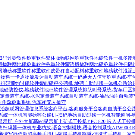
扫码过磅软件
称重软件繁体版物联网称重软件
地磅软件一机多衡
版物联网地磅称重软件
称重软件蒙语版物联网地磅称重软件
扫码
网地磅称重软件
称重软件皮带秤自动配料称重软件
地磅软件混泥
宗物料一卡通物流发运自动装车系统
一码通无人值守称重系统-车
-扫码预约过磅软件
智能磅秤公磅机-地磅自助过磅一体机
公路治
地磅防控仪-地磅软件地秤软件管理系统
排队叫号系统-货车厂区
定量装车系统-水泥定量装车系统
自动装车系统-油品油库自动装
防作弊称重系统-汽车衡无人值守
-治超联网管理信息系统
客商平台-客商服务平台客商自助平台
公
系统一体机
智能磅秤公磅机-扫码地磅自助过磅一体机
智能道闸-
显示屏-户外大屏幕led显示屏
上架式工控机YPC-820-嵌入式工控
距离扫码器
一体机专业功放-语音控制模块-语音控制系统
ATW900
距离读写器
低频超高频手持机-防爆手持机称重-便携式手持机厂家