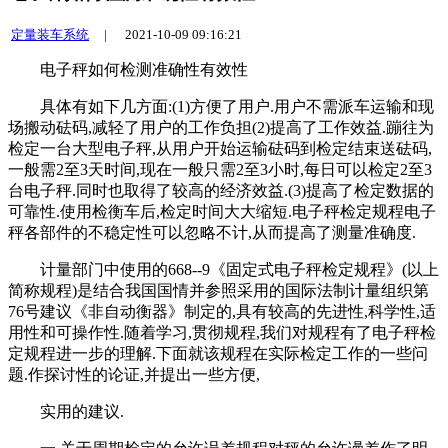
定量装车系统
|
2021-10-09 09:16:21
电子秤如何检测准确性有效性
具体有如下几方面:(1)方便了用户.用户不需派车运输和现
场搬动砝码,减轻了用户的工作负担(2)提高了工作效益.蹦往为
检定一台大型电子秤,从用户开始运输砝码到检定结束送砝码,
一般需2至3天时间,现在一般只需2至3小时,每日可以检定2至3
台电子秤.同时也取得了较高的经济效益.(3)提高了检定数据的
可靠性.使用检衡车后,检定时间大大缩短.电子秤检定规程电子
秤各部件的不稳定性可以忽略不计,从而提高了测量准确度.
计量部门中使用的668--9《固定式电子秤检定规程》(以上
简称规程)是结合我国国情并参照采用的国际法制计量组织第
76号建议《非自动衡器》制定的,具有较高的先进性,科学性,适
用性和可操作性.随着学习,贯彻规程,我们对规程有了电子秤检
定规程进一步的理解.下面就该规程在实际检定工作的一些问
题.作探讨性的论证,并提出一些方便,
实用的建议.