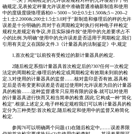
一,关于周期检定的允许误差规程对秤的允许谩差作了明
确规定,见表捡定秤量允许误差中准确普通准确新制造和使用
中的度级度级恪理盾柏0～5000～50士0.5士1.500&;5～200--2
士1.士2.2000&;200士1.5士3.0对于"新制造和修理后的秤的允许
误差是十分明确的.而对于在周期检定时执行何种电子秤检定
规程允差规定有争议,并且实际操作按"使用中的允差要求占不
小的比例.为明确"使用中的允许误差是否适用于周期检定,我们
引用有关定义在国际文件.3《计量器具的法制鉴定》中,规定
1,首次检定"以前投有受检过的新计量器具的检定.
2随后检定系指计量器具首次检定后的?30?任何一次检定
法定的周期检定;修理后的检定或周期检定有效期未到前的检
定.3,对使用的计量器具的监督……核对盖印是否有效,器具检
定后是否有变更和误差是否超过使用时允许误差为目的计量器
具的检验……这种监督通常只应用有限的设备.就可以对使用
的计量器具进行快而又相当简单的检查.因此.它构成一种"简化
检定".根据上述定义.电子秤检定规程我们可以将计量器具的检
定分为三种类型:首次检定,随后检定和使用中的监督又称简化
检定.
参阅76可以明确两个问题:(1)在随后检定中,……误差界限
仍按首次检定要求执行;(2)在使用中检查时,……其误差界限可