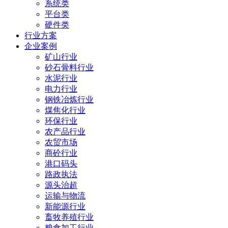
系统类
平台类
硬件类
行业方案
企业案例
矿山行业
砂石骨料行业
水泥行业
电力行业
钢铁冶炼行业
煤焦化行业
环保行业
农产品行业
农贸市场
商砼行业
港口码头
路政执法
源头治超
运输与物流
新能源行业
畜牧养殖行业
粮食加工行业