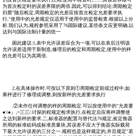
为首次检定时的误差界限的两倍.因此,可以得到结论:周期检定
归唇"随后检定,周期检定的允差应按首次检定允差要求执
行,"使用中的允差规定仅适用于使用中的监督检查.根据以上分
析.我们认为,规程参照采用了76国际建议,某些条文应更明确.以
达到与国际法制计量的统一
困此建议:1,表中允许误差应合为一项.可以在表后注明该
允许误差适用于新制造,修理后的检定和周期检定,使用中的秤
的允差可以为其两倍.
2,在具体操作时.可按以下原则①周期检定前或过程中,如
果秤进行了修理或调整,则按新秤的允差要求执行
.②未作任何调整的秤的周期检定.可以按使用中的"允差要
●\\●』,=三三/.讨探的程规定检求执行,在检定后应将秤调整使
之达到新秤的要求.二,标准器的配置与替代法76规定,捡定衡器
所用的标准砝码或标准质量块,其误差不应大于衡器实际载荷
下最大允许误差的三分之一.规程也是这样规定的,并且规定"若