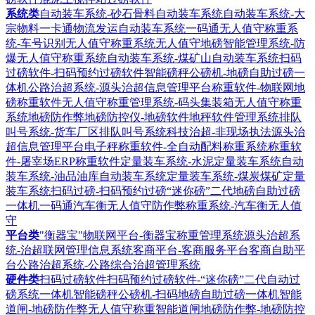
系统类
自动装车系统-砂石骨料自动装车系统
自动装车系统-大
宗物料一卡通物流发运自动装车系统
一码通无人值守称重系
统-车号识别无人值守称重系统
无人值守地磅智能管理系统-防
爆无人值守称重系统
自动装车系统-煤矿山自动装车系统
扫码
过磅软件-扫码预约过磅软件
智能磅秤公磅机-地磅自助过磅一
体机
公路治超系统-源头治超信息管理平台
称重软件-物联网地
磅称重软件
无人值守称重管理系统-码头集装箱无人值守称重
系统
地磅防作弊地磅防控仪-地磅软件地秤软件管理系统
排队
叫号系统-货车厂区排队叫号系统
科技治超-非现场执法源头治
超信息管理平台
电子秤称重软件-全自动配料称重系统
称重软
件-屠宰场ERP称重软件
定量装车系统-水泥定量装车系统
自动
装车系统-油品油库自动装车系统
定量装车系统-煤炭煤矿定量
装车系统
扫码过磅-扫码预约过磅“迷你磅”二代地磅自助过磅
一体机
一码通汽车衡无人值守防作弊称重系统-汽车衡无人值
守
平台类
"衡器宝"物联网平台-衡器宝称重管理系统
源头治超系
统-治超联网管理信息系统
客商平台-客商服务平台客商自助平
台
公路治超系统-公路综合治超管理系统
硬件类
扫码过磅软件扫码预约过磅软件-“迷你磅”二代自动过
磅系统一体机
智能磅秤公磅机-扫码地磅自助过磅一体机
智能
道闸-地磅防作弊无人值守称重智能道闸
地磅防作弊-地磅防控