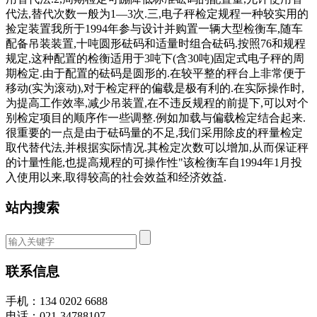
代法,替代次数一般为1—3次.三,电子秤检定规程一种较实用的
捡定装置我所于1994年参与设计并购置一辆大型检衡车,随车
配备吊装装置,十吨圆形砝码和适量时组合砝码.按照76和规程
规定,这种配置的检衡适用于3吨下(含30吨)固定式电子秤的周
期检定.由于配置的砝码是圆形的.在较平整的秤台上非常便于
移动(实为滚动),对于检定秤的偏载是极有利的.在实际操作时,
为提高工作效率,减少吊装置,在不违反规程的前提下,可以对个
别检定项目的顺序作一些调整.例如加载与偏载检定结合起来.
很重要的一点是由于砝码量的不足,我们采用除皮的秤量检定
取代替代法,并根据实际情况.其检定次数可以增加,从而保证秤
的计量性能,也提高规程的可操作性"该检衡车自1994年1月投
入使用以来,取得较高的社会效益和经济效益.
站内搜索
联系信息
手机：134 0202 6688
电话：021-34788107