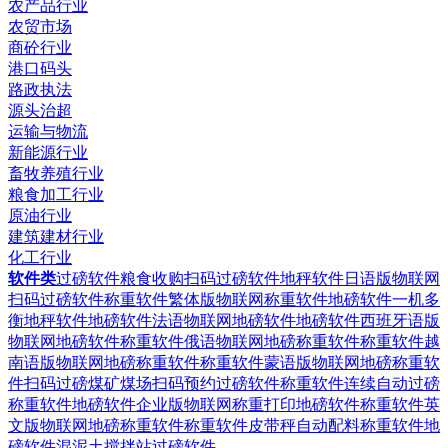
农产品行业
农贸市场
商砼行业
港口码头
路政执法
源头治超
运输与物流
新能源行业
畜牧养殖行业
粮食加工行业
原油行业
建筑建材行业
化工行业
软件类
过磅软件粮食收购扫码过磅软件
地秤软件日语版物联网
扫码过磅软件
称重软件繁体版物联网称重软件
地磅软件一机多
衡地秤软件
地磅软件法语物联网地磅软件
地磅软件西班牙语版
物联网地磅软件
称重软件俄语物联网地磅称重软件
称重软件越
南语版物联网地磅称重软件
称重软件蒙语版物联网地磅称重软
件
扫码过磅煤矿煤场扫码预约过磅软件
称重软件连续自动过磅
称重软件
地磅软件企业版物联网称重打印地磅软件
称重软件英
文版物联网地磅称重软件
称重软件皮带秤自动配料称重软件
地
磅软件混泥土搅拌站过磅软件