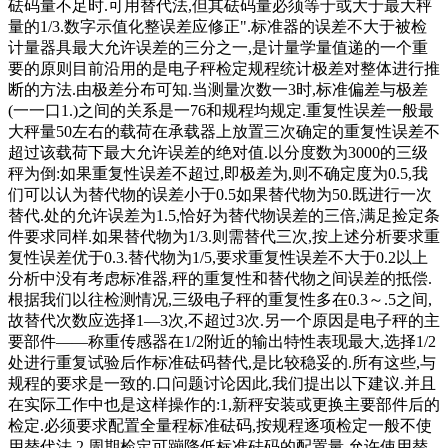
砝码量不足时.可用替代法,但其砝码量必须等于或大于最大秤
量的1/3.数字示值化整误差应修正".标准器的误差不大于被检
计量器具最大允许误差的三分之一,是计量学量值递的一个重
要的原则目前沿用的是电子秤检定规程统计极差对整体进行推
断的方法.由极差分布可知.当测量次数一3时,标准偏差与极差
(一一口1.)之间的关系是一76和规程均规定.重复性误差一般最
大秤量50左右的载荷在承载器上放置三次确定的重复性误差不
超过该载荷下最大允许误差的绝对值.以分度数为3000的三级
秤为倒:如果重复性误差不超过,即极差为,则不确定度为0.5,我
们可以认为替代物的误差小于0.5如果替代物为50.既进行一次
替代.处的允许误差为1.5,恰好为替代物误差的三倍,满足捡定条
件要求同样.如果替代物为1/3.则需替代三次,按上述分析要求重
复性误差优于0.3.替代物为1/5,要求重复性误差不大于0.2以上
分析中没有考虑标准器,秤的重复性和替代物之间误差的抵偿.
根据我们以往检测情况,三级电子秤的重复性多在0.3～.5之间,
故替代次数应选择1—3次,不超过3次.另一个原因是电子秤的主
要部件——称重传感器在1/2附近的输出特性表现最大,选择1/2
处进行重复试验后作标准砝码替代,是比较稳妥的.所有这些,与
规程的要求是一致的.口问题讨论因此,我们提出以下建议.并且
在实际工作中也是这样操作的:1,新秤安装或更换主要部件后的
检定.必须要求配置全量程标准砝码,按规程逐项检定一般不使
用替代法.2,周期检定可蹦降低标准砝码的配置量,允许使用替