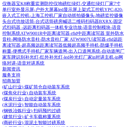
仪衡器宝K8称重监测防控仪
地磅红绿灯-交通红绿灯厂家
7寸
单行室外显示屏-户外大屏幕led显示屏
上架式工控机YPC-820-
嵌入式工控机-上海工控机厂家
自动抓拍摄像头-地磅监控摄像
头
台式功放话筒-台式话筒磅房喊话
二维码扫码器BXRX-固定
式扫码器 -远距离扫码器
一体机专业功放-语音控制模块-语音
控制系统
ATW9001R中距离读写器-rfid中距离读写器
室外防水
音柱-网络防水音柱-防水音柱厂家
ATW9007U读写器-rfid远距
离读写器-超高频远距离读写器
低频超高频手持机-防爆手持机
称重-便携式手持机厂家
车辆道闸-出入口道闸系统-自动道闸厂
家
车牌识别补光灯-红外补光灯-led补光灯厂家
ip对讲主机-ip网
络对讲-语音对讲系统
新闻资讯
服务支持
招商加盟
(矿山行业) 煤矿筒仓自动装车系统
(煤焦化行业) 自动装车系统
(煤炭行业) 自动定量装车系统
(水泥行业) 智能自动装车系统
(钢铁冶炼行业) 扫码预约过磅
(建筑行业) 矿卡车载称重系统
(商砼行业) 混泥土智能过磅系统