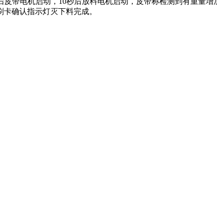
10秒后皮带电机启动，10秒后放料电机启动，皮带称检测到有重
刷卡确认指示灯灭下料完成。