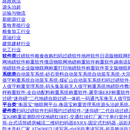
路政执法
源头治超
运输与物流
新能源行业
畜牧养殖行业
粮食加工行业
原油行业
建筑建材行业
化工行业
软件类
过磅软件粮食收购扫码过磅软件
地秤软件日语版物联网
网地磅软件
称重软件俄语物联网地磅称重软件
称重软件越南语
地磅软件企业版物联网称重打印地磅软件
称重软件英文版物联
系统类
自动装车系统-砂石骨料自动装车系统
自动装车系统-大
值守称重系统
自动装车系统-煤矿山自动装车系统
扫码过磅软件
人值守称重管理系统-码头集装箱无人值守称重系统
地磅防作弊
秤称重软件-全自动配料称重系统
称重软件-屠宰场ERP称重软件
过磅“迷你磅”二代地磅自助过磅一体机
一码通汽车衡无人值守
平台类
"衡器宝"物联网平台-衡器宝称重管理系统
源头治超系统
硬件类
扫码过磅软件扫码预约过磅软件-“迷你磅”二代自动过磅
宝K8称重监测防控仪
地磅红绿灯-交通红绿灯厂家
7寸单行室外
筒-台式话筒磅房喊话
二维码扫码器BXRX-固定式扫码器 -远
防水音柱厂家
ATW9007U读写器-rfid远距离读写器-超高频远