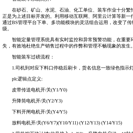
在砂石、矿山、水泥、石油、化工单位、装车作业十分繁忙
正是为上述目标开发的。利用移动互联网、阿里云计算等新一
通过BS管理平台下单、多功能模块的灵活组合运用，改变了传
级。
智能定量管理系统具有实时监控和异常预警功能，在重要环
失，有效地杜绝生产销售过程中的作弊和管理不畅现象的发生
智能装车过磅流程：
1.司机到对应下料口停稳后刷卡，货名信息一致绿色指示灯
plc逻辑点定义:
皮带传送电机开/关(Y1/Y0)
升降筒电机开/关(Y2/Y3)
下料开闸电机开/关(Y4/Y5)
放料电机开/关(Y6/Y7)(Y10/Y11) (Y12/Y13) (Y14/Y15)