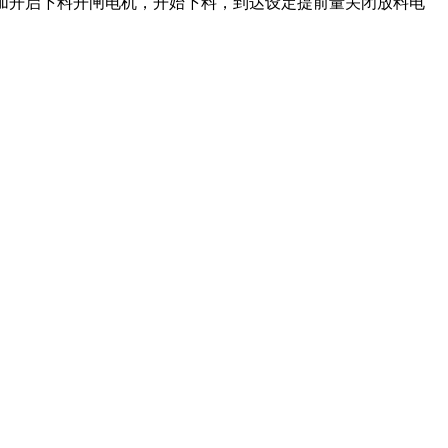
量增加开启下料开闸电机，开始下料，到达设定提前量关闭放料电