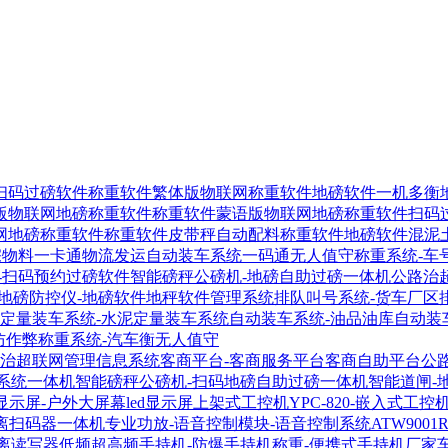
扫码过磅软件
称重软件繁体版物联网称重软件
地磅软件一机多衡
版物联网地磅称重软件
称重软件蒙语版物联网地磅称重软件
扫码
网地磅称重软件
称重软件皮带秤自动配料称重软件
地磅软件混泥
宗物料一卡通物流发运自动装车系统
一码通无人值守称重系统-车
-扫码预约过磅软件
智能磅秤公磅机-地磅自助过磅一体机
公路治
地磅防控仪-地磅软件地秤软件管理系统
排队叫号系统-货车厂区
定量装车系统-水泥定量装车系统
自动装车系统-油品油库自动装
防作弊称重系统-汽车衡无人值守
-治超联网管理信息系统
客商平台-客商服务平台客商自助平台
公
系统一体机
智能磅秤公磅机-扫码地磅自助过磅一体机
智能道闸-
显示屏-户外大屏幕led显示屏
上架式工控机YPC-820-嵌入式工控
距离扫码器
一体机专业功放-语音控制模块-语音控制系统
ATW900
距离读写器
低频超高频手持机-防爆手持机称重-便携式手持机厂家