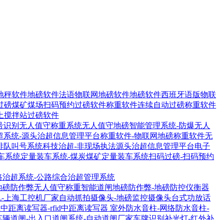
地秤软件
地磅软件法语物联网地磅软件
地磅软件西班牙语版物联
过磅煤矿煤场扫码预约过磅软件
称重软件连续自动过磅称重软件
土搅拌站过磅软件
号识别无人值守称重系统
无人值守地磅智能管理系统-防爆无人
超系统-源头治超信息管理平台
称重软件-物联网地磅称重软件
无
排队叫号系统
科技治超-非现场执法源头治超信息管理平台
电子
车系统
定量装车系统-煤炭煤矿定量装车系统
扫码过磅-扫码预约
路治超系统-公路综合治超管理系统
地磅防作弊无人值守称重智能道闸
地磅防作弊-地磅防控仪衡器
机-上海工控机厂家
自动抓拍摄像头-地磅监控摄像头
台式功放话
1R中距离读写器-rfid中距离读写器
室外防水音柱-网络防水音柱-
车辆道闸-出入口道闸系统-自动道闸厂家
车牌识别补光灯-红外补