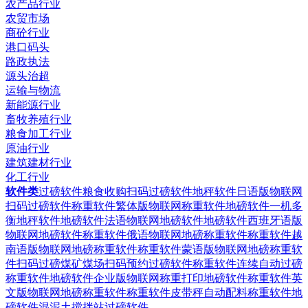
农产品行业
农贸市场
商砼行业
港口码头
路政执法
源头治超
运输与物流
新能源行业
畜牧养殖行业
粮食加工行业
原油行业
建筑建材行业
化工行业
软件类
过磅软件粮食收购扫码过磅软件
地秤软件日语版物联网
扫码过磅软件
称重软件繁体版物联网称重软件
地磅软件一机多
衡地秤软件
地磅软件法语物联网地磅软件
地磅软件西班牙语版
物联网地磅软件
称重软件俄语物联网地磅称重软件
称重软件越
南语版物联网地磅称重软件
称重软件蒙语版物联网地磅称重软
件
扫码过磅煤矿煤场扫码预约过磅软件
称重软件连续自动过磅
称重软件
地磅软件企业版物联网称重打印地磅软件
称重软件英
文版物联网地磅称重软件
称重软件皮带秤自动配料称重软件
地
磅软件混泥土搅拌站过磅软件