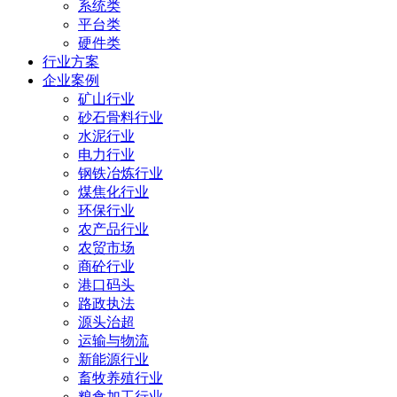
系统类
平台类
硬件类
行业方案
企业案例
矿山行业
砂石骨料行业
水泥行业
电力行业
钢铁冶炼行业
煤焦化行业
环保行业
农产品行业
农贸市场
商砼行业
港口码头
路政执法
源头治超
运输与物流
新能源行业
畜牧养殖行业
粮食加工行业