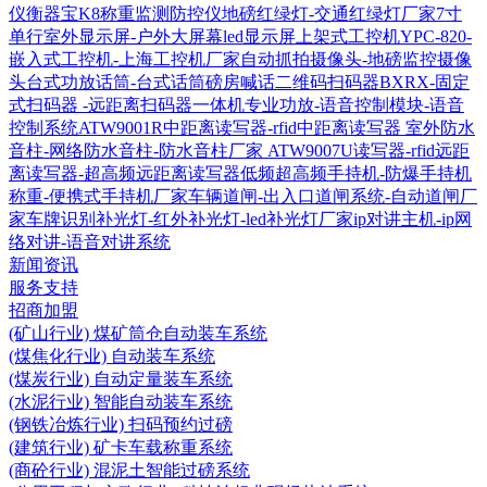
仪衡器宝K8称重监测防控仪
地磅红绿灯-交通红绿灯厂家
7寸
单行室外显示屏-户外大屏幕led显示屏
上架式工控机YPC-820-
嵌入式工控机-上海工控机厂家
自动抓拍摄像头-地磅监控摄像
头
台式功放话筒-台式话筒磅房喊话
二维码扫码器BXRX-固定
式扫码器 -远距离扫码器
一体机专业功放-语音控制模块-语音
控制系统
ATW9001R中距离读写器-rfid中距离读写器
室外防水
音柱-网络防水音柱-防水音柱厂家
ATW9007U读写器-rfid远距
离读写器-超高频远距离读写器
低频超高频手持机-防爆手持机
称重-便携式手持机厂家
车辆道闸-出入口道闸系统-自动道闸厂
家
车牌识别补光灯-红外补光灯-led补光灯厂家
ip对讲主机-ip网
络对讲-语音对讲系统
新闻资讯
服务支持
招商加盟
(矿山行业) 煤矿筒仓自动装车系统
(煤焦化行业) 自动装车系统
(煤炭行业) 自动定量装车系统
(水泥行业) 智能自动装车系统
(钢铁冶炼行业) 扫码预约过磅
(建筑行业) 矿卡车载称重系统
(商砼行业) 混泥土智能过磅系统