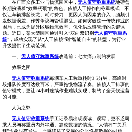
在广西众多工业与物流园区中，
无人值守称重系统
地磅曾
长期扮演着“效率瓶颈”的角色。依赖人工操作的称重模式，不
仅让车辆排起长龙、耗时费力，更因人为因素的介入，频频引
发数据误差、作弊争议与管理混乱。如何突破这一传统作业的
困局，已成为提升区域物流效率、优化供应链管理的关键课
题。近日，某大型园区通过引入“双向双识别
无人值守称重系
统
”，成功实现了从“人工依赖”到“智能自主”的转型，为行业
升级提供了生动范例。
一、
无人值守称重系统
改造前：七大痛点制约发展
效率之困
无人值守称重系统
每辆车人工称重耗时3-5分钟，高峰时
段排队长度可达数百米，严重拖慢物流节奏。依赖人工排班的
值守模式，更让24小时连续作业难以实现，制约了全天候运营
的可能。
人为之弊
无人值守称重系统
手工记录易出现误读、误写，更不乏司
乘人员与称重员内外串通、篡改数据的情况。“人情秤”“关系
秤”现象时有发生，严重破坏了交易的公平性与数据的可信