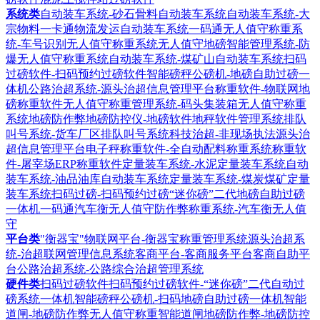
系统类
自动装车系统-砂石骨料自动装车系统
自动装车系统-大
宗物料一卡通物流发运自动装车系统
一码通无人值守称重系
统-车号识别无人值守称重系统
无人值守地磅智能管理系统-防
爆无人值守称重系统
自动装车系统-煤矿山自动装车系统
扫码
过磅软件-扫码预约过磅软件
智能磅秤公磅机-地磅自助过磅一
体机
公路治超系统-源头治超信息管理平台
称重软件-物联网地
磅称重软件
无人值守称重管理系统-码头集装箱无人值守称重
系统
地磅防作弊地磅防控仪-地磅软件地秤软件管理系统
排队
叫号系统-货车厂区排队叫号系统
科技治超-非现场执法源头治
超信息管理平台
电子秤称重软件-全自动配料称重系统
称重软
件-屠宰场ERP称重软件
定量装车系统-水泥定量装车系统
自动
装车系统-油品油库自动装车系统
定量装车系统-煤炭煤矿定量
装车系统
扫码过磅-扫码预约过磅“迷你磅”二代地磅自助过磅
一体机
一码通汽车衡无人值守防作弊称重系统-汽车衡无人值
守
平台类
"衡器宝"物联网平台-衡器宝称重管理系统
源头治超系
统-治超联网管理信息系统
客商平台-客商服务平台客商自助平
台
公路治超系统-公路综合治超管理系统
硬件类
扫码过磅软件扫码预约过磅软件-“迷你磅”二代自动过
磅系统一体机
智能磅秤公磅机-扫码地磅自助过磅一体机
智能
道闸-地磅防作弊无人值守称重智能道闸
地磅防作弊-地磅防控