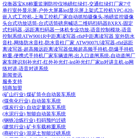
仪衡器宝K8称重监测防控仪
地磅红绿灯-交通红绿灯厂家
7寸
单行室外显示屏-户外大屏幕led显示屏
上架式工控机YPC-820-
嵌入式工控机-上海工控机厂家
自动抓拍摄像头-地磅监控摄像
头
台式功放话筒-台式话筒磅房喊话
二维码扫码器BXRX-固定
式扫码器 -远距离扫码器
一体机专业功放-语音控制模块-语音
控制系统
ATW9001R中距离读写器-rfid中距离读写器
室外防水
音柱-网络防水音柱-防水音柱厂家
ATW9007U读写器-rfid远距
离读写器-超高频远距离读写器
低频超高频手持机-防爆手持机
称重-便携式手持机厂家
车辆道闸-出入口道闸系统-自动道闸厂
家
车牌识别补光灯-红外补光灯-led补光灯厂家
ip对讲主机-ip网
络对讲-语音对讲系统
新闻资讯
服务支持
招商加盟
(矿山行业) 煤矿筒仓自动装车系统
(煤焦化行业) 自动装车系统
(煤炭行业) 自动定量装车系统
(水泥行业) 智能自动装车系统
(钢铁冶炼行业) 扫码预约过磅
(建筑行业) 矿卡车载称重系统
(商砼行业) 混泥土智能过磅系统