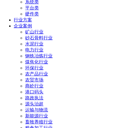
系统类
平台类
硬件类
行业方案
企业案例
矿山行业
砂石骨料行业
水泥行业
电力行业
钢铁冶炼行业
煤焦化行业
环保行业
农产品行业
农贸市场
商砼行业
港口码头
路政执法
源头治超
运输与物流
新能源行业
畜牧养殖行业
粮食加工行业