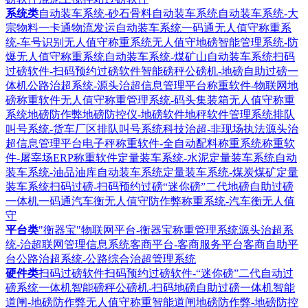
系统类
自动装车系统-砂石骨料自动装车系统
自动装车系统-大
宗物料一卡通物流发运自动装车系统
一码通无人值守称重系
统-车号识别无人值守称重系统
无人值守地磅智能管理系统-防
爆无人值守称重系统
自动装车系统-煤矿山自动装车系统
扫码
过磅软件-扫码预约过磅软件
智能磅秤公磅机-地磅自助过磅一
体机
公路治超系统-源头治超信息管理平台
称重软件-物联网地
磅称重软件
无人值守称重管理系统-码头集装箱无人值守称重
系统
地磅防作弊地磅防控仪-地磅软件地秤软件管理系统
排队
叫号系统-货车厂区排队叫号系统
科技治超-非现场执法源头治
超信息管理平台
电子秤称重软件-全自动配料称重系统
称重软
件-屠宰场ERP称重软件
定量装车系统-水泥定量装车系统
自动
装车系统-油品油库自动装车系统
定量装车系统-煤炭煤矿定量
装车系统
扫码过磅-扫码预约过磅“迷你磅”二代地磅自助过磅
一体机
一码通汽车衡无人值守防作弊称重系统-汽车衡无人值
守
平台类
"衡器宝"物联网平台-衡器宝称重管理系统
源头治超系
统-治超联网管理信息系统
客商平台-客商服务平台客商自助平
台
公路治超系统-公路综合治超管理系统
硬件类
扫码过磅软件扫码预约过磅软件-“迷你磅”二代自动过
磅系统一体机
智能磅秤公磅机-扫码地磅自助过磅一体机
智能
道闸-地磅防作弊无人值守称重智能道闸
地磅防作弊-地磅防控