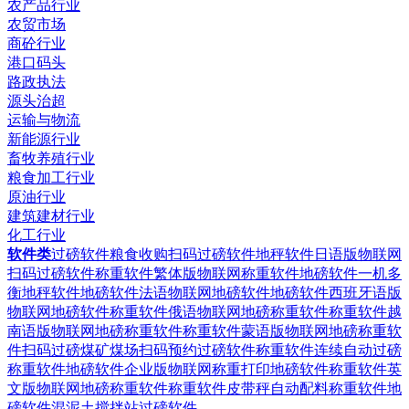
农产品行业
农贸市场
商砼行业
港口码头
路政执法
源头治超
运输与物流
新能源行业
畜牧养殖行业
粮食加工行业
原油行业
建筑建材行业
化工行业
软件类
过磅软件粮食收购扫码过磅软件
地秤软件日语版物联网
扫码过磅软件
称重软件繁体版物联网称重软件
地磅软件一机多
衡地秤软件
地磅软件法语物联网地磅软件
地磅软件西班牙语版
物联网地磅软件
称重软件俄语物联网地磅称重软件
称重软件越
南语版物联网地磅称重软件
称重软件蒙语版物联网地磅称重软
件
扫码过磅煤矿煤场扫码预约过磅软件
称重软件连续自动过磅
称重软件
地磅软件企业版物联网称重打印地磅软件
称重软件英
文版物联网地磅称重软件
称重软件皮带秤自动配料称重软件
地
磅软件混泥土搅拌站过磅软件