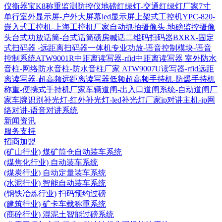
仪衡器宝K8称重监测防控仪
地磅红绿灯-交通红绿灯厂家
7寸
单行室外显示屏-户外大屏幕led显示屏
上架式工控机YPC-820-
嵌入式工控机-上海工控机厂家
自动抓拍摄像头-地磅监控摄像
头
台式功放话筒-台式话筒磅房喊话
二维码扫码器BXRX-固定
式扫码器 -远距离扫码器
一体机专业功放-语音控制模块-语音
控制系统
ATW9001R中距离读写器-rfid中距离读写器
室外防水
音柱-网络防水音柱-防水音柱厂家
ATW9007U读写器-rfid远距
离读写器-超高频远距离读写器
低频超高频手持机-防爆手持机
称重-便携式手持机厂家
车辆道闸-出入口道闸系统-自动道闸厂
家
车牌识别补光灯-红外补光灯-led补光灯厂家
ip对讲主机-ip网
络对讲-语音对讲系统
新闻资讯
服务支持
招商加盟
(矿山行业) 煤矿筒仓自动装车系统
(煤焦化行业) 自动装车系统
(煤炭行业) 自动定量装车系统
(水泥行业) 智能自动装车系统
(钢铁冶炼行业) 扫码预约过磅
(建筑行业) 矿卡车载称重系统
(商砼行业) 混泥土智能过磅系统