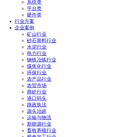
系统类
平台类
硬件类
行业方案
企业案例
矿山行业
砂石骨料行业
水泥行业
电力行业
钢铁冶炼行业
煤焦化行业
环保行业
农产品行业
农贸市场
商砼行业
港口码头
路政执法
源头治超
运输与物流
新能源行业
畜牧养殖行业
粮食加工行业