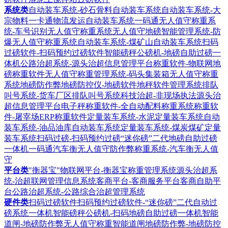
系统类
自动装车系统-砂石骨料自动装车系统
自动装车系统-大
宗物料一卡通物流发运自动装车系统
一码通无人值守称重系
统-车号识别无人值守称重系统
无人值守地磅智能管理系统-防
爆无人值守称重系统
自动装车系统-煤矿山自动装车系统
扫码
过磅软件-扫码预约过磅软件
智能磅秤公磅机-地磅自助过磅一
体机
公路治超系统-源头治超信息管理平台
称重软件-物联网地
磅称重软件
无人值守称重管理系统-码头集装箱无人值守称重
系统
地磅防作弊地磅防控仪-地磅软件地秤软件管理系统
排队
叫号系统-货车厂区排队叫号系统
科技治超-非现场执法源头治
超信息管理平台
电子秤称重软件-全自动配料称重系统
称重软
件-屠宰场ERP称重软件
定量装车系统-水泥定量装车系统
自动
装车系统-油品油库自动装车系统
定量装车系统-煤炭煤矿定量
装车系统
扫码过磅-扫码预约过磅“迷你磅”二代地磅自助过磅
一体机
一码通汽车衡无人值守防作弊称重系统-汽车衡无人值
守
平台类
"衡器宝"物联网平台-衡器宝称重管理系统
源头治超系
统-治超联网管理信息系统
客商平台-客商服务平台客商自助平
台
公路治超系统-公路综合治超管理系统
硬件类
扫码过磅软件扫码预约过磅软件-“迷你磅”二代自动过
磅系统一体机
智能磅秤公磅机-扫码地磅自助过磅一体机
智能
道闸-地磅防作弊无人值守称重智能道闸
地磅防作弊-地磅防控