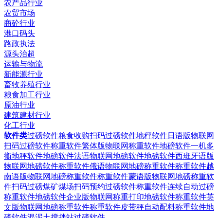
农产品行业
农贸市场
商砼行业
港口码头
路政执法
源头治超
运输与物流
新能源行业
畜牧养殖行业
粮食加工行业
原油行业
建筑建材行业
化工行业
软件类
过磅软件粮食收购扫码过磅软件
地秤软件日语版物联网
扫码过磅软件
称重软件繁体版物联网称重软件
地磅软件一机多
衡地秤软件
地磅软件法语物联网地磅软件
地磅软件西班牙语版
物联网地磅软件
称重软件俄语物联网地磅称重软件
称重软件越
南语版物联网地磅称重软件
称重软件蒙语版物联网地磅称重软
件
扫码过磅煤矿煤场扫码预约过磅软件
称重软件连续自动过磅
称重软件
地磅软件企业版物联网称重打印地磅软件
称重软件英
文版物联网地磅称重软件
称重软件皮带秤自动配料称重软件
地
磅软件混泥土搅拌站过磅软件