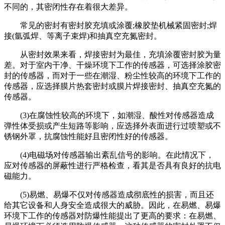
不同的，其密闭性存在着很大差异。
常见的密封有密封胶充填或涂覆;橡胶垫机械紧固密封;焊
接(氩弧焊、等离子束焊)和抽真空充氮密封。
从密封效果来看，焊接密封为最佳，充填涂覆密封胶为量
差。对于室内干净、干燥环境下工作的传感器，可选择涂胶密
封的传感器，而对于一些在潮湿、粉尘性较高的环境下工作的
传感器，应选择膜片热套密封或膜片焊接密封、抽真空充氮的
传感器。
(3)在腐蚀性较高的环境下，如潮湿、酸性对传感器造成
弹性体受损或产生短路等影响，应选择外表面进行过喷塑或不
锈钢外罩，抗腐蚀性能好且密闭性好的传感器。
(4)电磁场对传感器输出紊乱信号的影响。在此情况下，
应对传感器的屏蔽性进行严格检查，看其是否具有良好的抗电
磁能力。
(5)易燃、易爆不仅对传感器造成彻底性的损害，而且还
给其它设备和人身安全造成很大的威胁。因此，在易燃、易爆
环境下工作的传感器对防爆性能提出了更高的要求：在易燃、