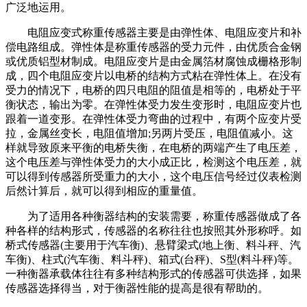
广泛地运用。
电阻应变式称重传感器主要是由弹性体、电阻应变片和补
偿电路组成。弹性体是称重传感器的受力元件，由优质合金钢
或优质铝型材制成。电阻应变片是由金属箔材腐蚀成栅格形制
成，四个电阻应变片以电桥的结构方式粘在弹性体上。在没有
受力的情况下，电桥的四只电阻的阻值是相等的，电桥处于平
衡状态，输出为零。在弹性体受力发生变形时，电阻应变片也
跟着一道变形。在弹性体受力弯曲的过程中，有两个应变片受
拉，金属丝变长，电阻值增加;另两片受压，电阻值减小。这
样就导致原来平衡的电桥失衡，在电桥的两端产生了电压差，
这个电压差与弹性体受力的大小成正比，检测这个电压差，就
可以得到传感器所受重力的大小，这个电压信号经过仪表检测
后然计算后，就可以得到相应的重量值。
为了适用各种衡器结构的安装需要，称重传感器做成了各
种各样的结构形式，传感器的名称往往也按照其外形称呼。如
桥式传感器(主要用于汽车衡)、悬臂梁式(地上衡、料斗秤、汽
车衡)、柱式(汽车衡、料斗秤)、箱式(台秤)、S型(料斗秤)等。
一种衡器承载体往往有多种结构形式的传感器可供选择，如果
传感器选择得当，对于衡器性能的提高是很有帮助的。