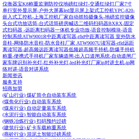
仪衡器宝K8称重监测防控仪
地磅红绿灯-交通红绿灯厂家
7寸
单行室外显示屏-户外大屏幕led显示屏
上架式工控机YPC-820-
嵌入式工控机-上海工控机厂家
自动抓拍摄像头-地磅监控摄像
头
台式功放话筒-台式话筒磅房喊话
二维码扫码器BXRX-固定
式扫码器 -远距离扫码器
一体机专业功放-语音控制模块-语音
控制系统
ATW9001R中距离读写器-rfid中距离读写器
室外防水
音柱-网络防水音柱-防水音柱厂家
ATW9007U读写器-rfid远距
离读写器-超高频远距离读写器
低频超高频手持机-防爆手持机
称重-便携式手持机厂家
车辆道闸-出入口道闸系统-自动道闸厂
家
车牌识别补光灯-红外补光灯-led补光灯厂家
ip对讲主机-ip网
络对讲-语音对讲系统
新闻资讯
服务支持
招商加盟
(矿山行业) 煤矿筒仓自动装车系统
(煤焦化行业) 自动装车系统
(煤炭行业) 自动定量装车系统
(水泥行业) 智能自动装车系统
(钢铁冶炼行业) 扫码预约过磅
(建筑行业) 矿卡车载称重系统
(商砼行业) 混泥土智能过磅系统