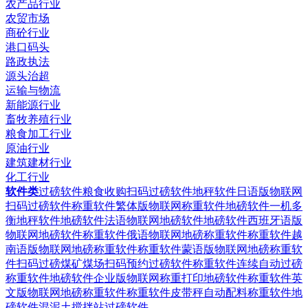
农产品行业
农贸市场
商砼行业
港口码头
路政执法
源头治超
运输与物流
新能源行业
畜牧养殖行业
粮食加工行业
原油行业
建筑建材行业
化工行业
软件类
过磅软件粮食收购扫码过磅软件
地秤软件日语版物联网
扫码过磅软件
称重软件繁体版物联网称重软件
地磅软件一机多
衡地秤软件
地磅软件法语物联网地磅软件
地磅软件西班牙语版
物联网地磅软件
称重软件俄语物联网地磅称重软件
称重软件越
南语版物联网地磅称重软件
称重软件蒙语版物联网地磅称重软
件
扫码过磅煤矿煤场扫码预约过磅软件
称重软件连续自动过磅
称重软件
地磅软件企业版物联网称重打印地磅软件
称重软件英
文版物联网地磅称重软件
称重软件皮带秤自动配料称重软件
地
磅软件混泥土搅拌站过磅软件