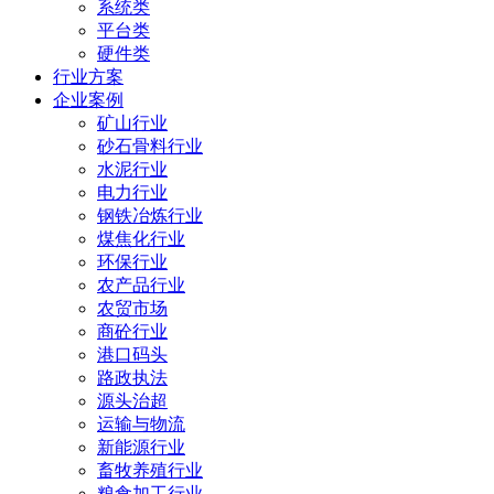
系统类
平台类
硬件类
行业方案
企业案例
矿山行业
砂石骨料行业
水泥行业
电力行业
钢铁冶炼行业
煤焦化行业
环保行业
农产品行业
农贸市场
商砼行业
港口码头
路政执法
源头治超
运输与物流
新能源行业
畜牧养殖行业
粮食加工行业