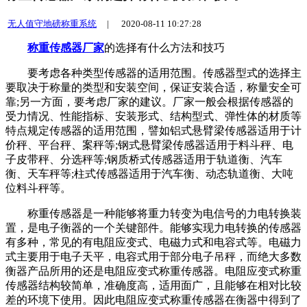
无人值守地磅称重系统
|
2020-08-11 10:27:28
称重传感器厂家
的选择有什么方法和技巧
要考虑各种类型传感器的适用范围。传感器型式的选择主
要取决于称量的类型和安装空间，保证安装合适，称量安全可
靠;另一方面，要考虑厂家的建议。厂家一般会根据传感器的
受力情况、性能指标、安装形式、结构型式、弹性体的材质等
特点规定传感器的适用范围，譬如铝式悬臂梁传感器适用于计
价秤、平台秤、案秤等;钢式悬臂梁传感器适用于料斗秤、电
子皮带秤、分选秤等;钢质桥式传感器适用于轨道衡、汽车
衡、天车秤等;柱式传感器适用于汽车衡、动态轨道衡、大吨
位料斗秤等。
称重传感器是一种能够将重力转变为电信号的力电转换装
置，是电子衡器的一个关键部件。能够实现力电转换的传感器
有多种，常见的有电阻应变式、电磁力式和电容式等。电磁力
式主要用于电子天平，电容式用于部分电子吊秤，而绝大多数
衡器产品所用的还是电阻应变式称重传感器。电阻应变式称重
传感器结构较简单，准确度高，适用面广，且能够在相对比较
差的环境下使用。因此电阻应变式称重传感器在衡器中得到了