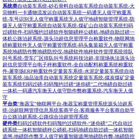
系统类
自动装车系统-砂石骨料自动装车系统
自动装车系统-大
宗物料一卡通物流发运自动装车系统
一码通无人值守称重系
统-车号识别无人值守称重系统
无人值守地磅智能管理系统-防
爆无人值守称重系统
自动装车系统-煤矿山自动装车系统
扫码
过磅软件-扫码预约过磅软件
智能磅秤公磅机-地磅自助过磅一
体机
公路治超系统-源头治超信息管理平台
称重软件-物联网地
磅称重软件
无人值守称重管理系统-码头集装箱无人值守称重
系统
地磅防作弊地磅防控仪-地磅软件地秤软件管理系统
排队
叫号系统-货车厂区排队叫号系统
科技治超-非现场执法源头治
超信息管理平台
电子秤称重软件-全自动配料称重系统
称重软
件-屠宰场ERP称重软件
定量装车系统-水泥定量装车系统
自动
装车系统-油品油库自动装车系统
定量装车系统-煤炭煤矿定量
装车系统
扫码过磅-扫码预约过磅“迷你磅”二代地磅自助过磅
一体机
一码通汽车衡无人值守防作弊称重系统-汽车衡无人值
守
平台类
"衡器宝"物联网平台-衡器宝称重管理系统
源头治超系
统-治超联网管理信息系统
客商平台-客商服务平台客商自助平
台
公路治超系统-公路综合治超管理系统
硬件类
扫码过磅软件扫码预约过磅软件-“迷你磅”二代自动过
磅系统一体机
智能磅秤公磅机-扫码地磅自助过磅一体机
智能
道闸-地磅防作弊无人值守称重智能道闸
地磅防作弊-地磅防控