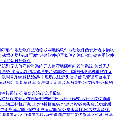
地秤软件
地磅软件法语物联网地磅软件
地磅软件西班牙语版物联
过磅煤矿煤场扫码预约过磅软件
称重软件连续自动过磅称重软件
土搅拌站过磅软件
号识别无人值守称重系统
无人值守地磅智能管理系统-防爆无人
超系统-源头治超信息管理平台
称重软件-物联网地磅称重软件
无
排队叫号系统
科技治超-非现场执法源头治超信息管理平台
电子
车系统
定量装车系统-煤炭煤矿定量装车系统
扫码过磅-扫码预约
路治超系统-公路综合治超管理系统
地磅防作弊无人值守称重智能道闸
地磅防作弊-地磅防控仪衡器
机-上海工控机厂家
自动抓拍摄像头-地磅监控摄像头
台式功放话
1R中距离读写器-rfid中距离读写器
室外防水音柱-网络防水音柱-
车辆道闸-出入口道闸系统-自动道闸厂家
车牌识别补光灯-红外补