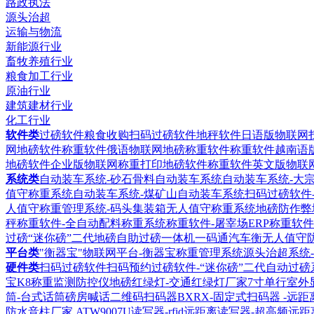
路政执法
源头治超
运输与物流
新能源行业
畜牧养殖行业
粮食加工行业
原油行业
建筑建材行业
化工行业
软件类
过磅软件粮食收购扫码过磅软件
地秤软件日语版物联网
网地磅软件
称重软件俄语物联网地磅称重软件
称重软件越南语
地磅软件企业版物联网称重打印地磅软件
称重软件英文版物联
系统类
自动装车系统-砂石骨料自动装车系统
自动装车系统-大
值守称重系统
自动装车系统-煤矿山自动装车系统
扫码过磅软件
人值守称重管理系统-码头集装箱无人值守称重系统
地磅防作弊
秤称重软件-全自动配料称重系统
称重软件-屠宰场ERP称重软件
过磅“迷你磅”二代地磅自助过磅一体机
一码通汽车衡无人值守
平台类
"衡器宝"物联网平台-衡器宝称重管理系统
源头治超系统
硬件类
扫码过磅软件扫码预约过磅软件-“迷你磅”二代自动过磅
宝K8称重监测防控仪
地磅红绿灯-交通红绿灯厂家
7寸单行室外
筒-台式话筒磅房喊话
二维码扫码器BXRX-固定式扫码器 -远
防水音柱厂家
ATW9007U读写器-rfid远距离读写器-超高频远