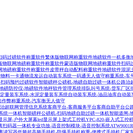
扫码过磅软件
称重软件繁体版物联网称重软件
地磅软件一机多衡
版物联网地磅称重软件
称重软件蒙语版物联网地磅称重软件
扫码
网地磅称重软件
称重软件皮带秤自动配料称重软件
地磅软件混泥
宗物料一卡通物流发运自动装车系统
一码通无人值守称重系统-车
-扫码预约过磅软件
智能磅秤公磅机-地磅自助过磅一体机
公路治
地磅防控仪-地磅软件地秤软件管理系统
排队叫号系统-货车厂区
定量装车系统-水泥定量装车系统
自动装车系统-油品油库自动装
防作弊称重系统-汽车衡无人值守
-治超联网管理信息系统
客商平台-客商服务平台客商自助平台
公
系统一体机
智能磅秤公磅机-扫码地磅自助过磅一体机
智能道闸-
显示屏-户外大屏幕led显示屏
上架式工控机YPC-820-嵌入式工控
距离扫码器
一体机专业功放-语音控制模块-语音控制系统
ATW900
距离读写器
低频超高频手持机-防爆手持机称重-便携式手持机厂家