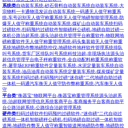
系统类
自动装车系统-砂石骨料自动装车系统
自动装车系统-大
宗物料一卡通物流发运自动装车系统
一码通无人值守称重系
统-车号识别无人值守称重系统
无人值守地磅智能管理系统-防
爆无人值守称重系统
自动装车系统-煤矿山自动装车系统
扫码
过磅软件-扫码预约过磅软件
智能磅秤公磅机-地磅自助过磅一
体机
公路治超系统-源头治超信息管理平台
称重软件-物联网地
磅称重软件
无人值守称重管理系统-码头集装箱无人值守称重
系统
地磅防作弊地磅防控仪-地磅软件地秤软件管理系统
排队
叫号系统-货车厂区排队叫号系统
科技治超-非现场执法源头治
超信息管理平台
电子秤称重软件-全自动配料称重系统
称重软
件-屠宰场ERP称重软件
定量装车系统-水泥定量装车系统
自动
装车系统-油品油库自动装车系统
定量装车系统-煤炭煤矿定量
装车系统
扫码过磅-扫码预约过磅“迷你磅”二代地磅自助过磅
一体机
一码通汽车衡无人值守防作弊称重系统-汽车衡无人值
守
平台类
"衡器宝"物联网平台-衡器宝称重管理系统
源头治超系
统-治超联网管理信息系统
客商平台-客商服务平台客商自助平
台
公路治超系统-公路综合治超管理系统
硬件类
扫码过磅软件扫码预约过磅软件-“迷你磅”二代自动过
磅系统一体机
智能磅秤公磅机-扫码地磅自助过磅一体机
智能
道闸-地磅防作弊无人值守称重智能道闸
地磅防作弊-地磅防控