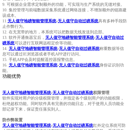
9. 可根据企业需求定制额外的功能，可实现与生产系统的无缝对接。
10. 集控管理与前端数据采集系统通过网络连接，不增加额外的链路建
设成本。
11.
无人值守地磅智能管理系统
-
无人值守自动过磅系统
具有多种手段防
止作弊行为。
12. 在无宽带的地方，本系统可以把数据无线发送到总部。
13. 软件开通衡器宝后，
无人值守地磅智能管理系统
-
无人值守自动过
磅系统
可以进行互联网远程定价等功能。
14.
无人值守地磅智能管理系统
-
无人值守自动过磅系统
称重数据等信
息可以通过IE浏览器或者手机APP进行访问。
15. 手机APP会及时提醒遥控器报警信息。
16.
无人值守地磅智能管理系统
-
无人值守自动过磅系统
身份证识别功
能。
功能优势
无人值守地磅智能管理系统
-
无人值守自动过磅系统
权限管理
软件实现对用户的分级权限管理，并指定各个级别用户的功能权限，
杜绝超权功能。同时软件具有完善的功能日志，对于使用人员功能全
部记录下来，保证责任落实到人。
防作弊装置
无人值守地磅智能管理系统
-
无人值守自动过磅系统
红外定位系统可防