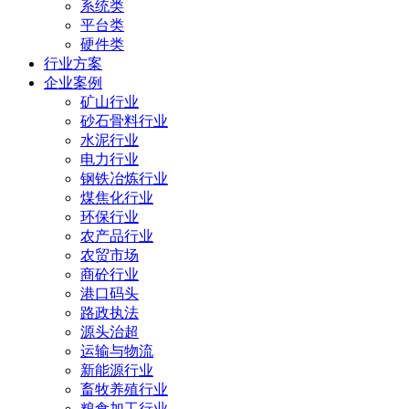
系统类
平台类
硬件类
行业方案
企业案例
矿山行业
砂石骨料行业
水泥行业
电力行业
钢铁冶炼行业
煤焦化行业
环保行业
农产品行业
农贸市场
商砼行业
港口码头
路政执法
源头治超
运输与物流
新能源行业
畜牧养殖行业
粮食加工行业