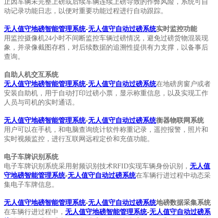
止因车辆未完整上磅或后续车辆连续上磅导致的作弊风险，系统可自
动记录功能日志，以便对重要功能过程进行自动跟踪。
无人值守地磅智能管理系统
-
无人值守自动过磅系统
实时监控功能
用监控摄像机24小时不间断监控车辆过磅情况，避免过磅货物混装现
象，并录像截图存档，对后续数据的追溯性提供有力支撑，以备事后
查询。
自助人机交互系统
无人值守地磅智能管理系统
-
无人值守自动过磅系统
在地磅房窗户或者
安装自助机，用于自动打印过磅小票，显示称重信息，以及实现工作
人员与司机的实时通话。
无人值守地磅智能管理系统
-
无人值守自动过磅系统
衡器物联网系统
用户可以在手机，和电脑查询统计软件称重记录，遥控报警，照片和
实时视频监控，进行互联网远程定价和充值功能。
电子车牌识别系统
电子车牌识别系统采用射频识别技术RFID实现车辆身份识别，
无人值
守地磅智能管理系统
-
无人值守自动过磅系统
在车辆行进过程中动态采
集电子车牌信息。
无人值守地磅智能管理系统
-
无人值守自动过磅系统
地磅数据采集系统
在车辆行进过程中，
无人值守地磅智能管理系统
-
无人值守自动过磅系