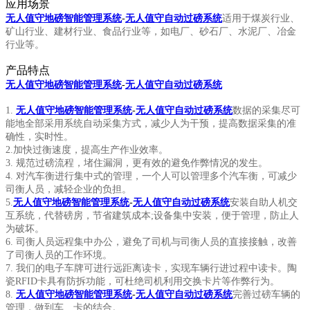
应用场景
无人值守地磅智能管理系统
-
无人值守自动过磅系统
适用于煤炭行业、
矿山行业、建材行业、食品行业等，如电厂、砂石厂、水泥厂、冶金
行业等。
产品特点
无人值守地磅智能管理系统
-
无人值守自动过磅系统
1.
无人值守地磅智能管理系统
-
无人值守自动过磅系统
数据的采集尽可
能地全部采用系统自动采集方式，减少人为干预，提高数据采集的准
确性，实时性。
2.
加快过衡速度，提高生产作业效率。
3. 规范过磅流程，堵住漏洞，更有效的避免作弊情况的发生。
4. 对汽车衡进行集中式的管理，一个人可以管理多个汽车衡，可减少
司衡人员，减轻企业的负担。
5.
无人值守地磅智能管理系统
-
无人值守自动过磅系统
安装自助人机交
互系统，代替磅房，节省建筑成本;设备集中安装，便于管理，防止人
为破坏。
6. 司衡人员远程集中办公，避免了司机与司衡人员的直接接触，改善
了司衡人员的工作环境。
7. 我们的电子车牌可进行远距离读卡，实现车辆行进过程中读卡。陶
瓷RFID卡具有防拆功能，可杜绝司机利用交换卡片等作弊行为。
8.
无人值守地磅智能管理系统
-
无人值守自动过磅系统
完善过磅车辆的
管理，做到车、卡的结合。