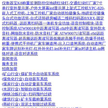
仪衡器宝K8称重监测防控仪
地磅红绿灯-交通红绿灯厂家
7寸
单行室外显示屏-户外大屏幕led显示屏
上架式工控机YPC-820-
嵌入式工控机-上海工控机厂家
自动抓拍摄像头-地磅监控摄像
头
台式功放话筒-台式话筒磅房喊话
二维码扫码器BXRX-固定
式扫码器 -远距离扫码器
一体机专业功放-语音控制模块-语音
控制系统
ATW9001R中距离读写器-rfid中距离读写器
室外防水
音柱-网络防水音柱-防水音柱厂家
ATW9007U读写器-rfid远距
离读写器-超高频远距离读写器
低频超高频手持机-防爆手持机
称重-便携式手持机厂家
车辆道闸-出入口道闸系统-自动道闸厂
家
车牌识别补光灯-红外补光灯-led补光灯厂家
ip对讲主机-ip网
络对讲-语音对讲系统
新闻资讯
服务支持
招商加盟
(矿山行业) 煤矿筒仓自动装车系统
(煤焦化行业) 自动装车系统
(煤炭行业) 自动定量装车系统
(水泥行业) 智能自动装车系统
(钢铁冶炼行业) 扫码预约过磅
(建筑行业) 矿卡车载称重系统
(商砼行业) 混泥土智能过磅系统