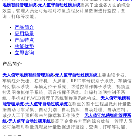
地磅智能管理系统
-
无人值守自动过磅系统
提高了企业各方面的综合
效益，管理人员还可远程对称量流程及计量数据进行监控，查
询，打印等功能。
产品简介
应用场景
产品特点
功能优势
立即咨询
产品简介
无人值守地磅智能管理系统
-
无人值守自动过磅系统
主要由读卡器、
车辆红外光栅、栏杆机、大屏幕、
RFID
车号识别子系统、车辆信
号灯指示系统、车辆定位子系统、防遥控器作弊子系统、视频监
控及图像抓拍子系统、语音指挥子系统、红绿灯道闸控制子系
统，手机
APP\WEB
管理子系统和称重系统构成。
无人值守地磅智
能管理系统
-
无人值守自动过磅系统
在称重的整个过程里做到计量数
据自动可靠采集、自动判别、自动指挥、自动处理、自动控制，
减少人工干预所带来的弊端和工作强度，
无人值守地磅智能管理系
统
-
无人值守自动过磅系统
提高了企业各方面的综合效益，管理人员
还可远程对称量流程及计量数据进行监控，查询，打印等功能。