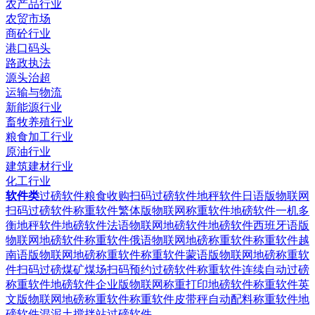
农产品行业
农贸市场
商砼行业
港口码头
路政执法
源头治超
运输与物流
新能源行业
畜牧养殖行业
粮食加工行业
原油行业
建筑建材行业
化工行业
软件类
过磅软件粮食收购扫码过磅软件
地秤软件日语版物联网
扫码过磅软件
称重软件繁体版物联网称重软件
地磅软件一机多
衡地秤软件
地磅软件法语物联网地磅软件
地磅软件西班牙语版
物联网地磅软件
称重软件俄语物联网地磅称重软件
称重软件越
南语版物联网地磅称重软件
称重软件蒙语版物联网地磅称重软
件
扫码过磅煤矿煤场扫码预约过磅软件
称重软件连续自动过磅
称重软件
地磅软件企业版物联网称重打印地磅软件
称重软件英
文版物联网地磅称重软件
称重软件皮带秤自动配料称重软件
地
磅软件混泥土搅拌站过磅软件