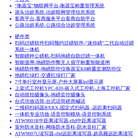
"衡器宝"物联网平台-衡器宝称重管理系统
源头治超系统-治超联网管理信息系统
客商平台-客商服务平台客商自助平台
公路治超系统-公路综合治超管理系统
硬件类
扫码过磅软件扫码预约过磅软件-“迷你磅”二代自动过磅
系统一体机
智能磅秤公磅机-扫码地磅自助过磅一体机
智能道闸-地磅防作弊无人值守称重智能道闸
地磅防作弊-地磅防控仪衡器宝K8称重监测防控仪
地磅红绿灯-交通红绿灯厂家
7寸单行室外显示屏-户外大屏幕led显示屏
上架式工控机YPC-820-嵌入式工控机-上海工控机厂家
自动抓拍摄像头-地磅监控摄像头
台式功放话筒-台式话筒磅房喊话
二维码扫码器BXRX-固定式扫码器 -远距离扫码器
一体机专业功放-语音控制模块-语音控制系统
ATW9001R中距离读写器-rfid中距离读写器
室外防水音柱-网络防水音柱-防水音柱厂家
ATW9007U读写器-rfid远距离读写器-超高频远距离读写